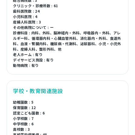
総合病院数 : 3
クリニック・診療所数 : 61
歯科医院数 : 24
小児科医院 : 4
産婦人科医院 : 3
その他病院について : ー
診療科目 : 内科、外科、脳神経内・外科、呼吸器内・外科、アレ
ルギー科、循環器内科・心臓血管外科、消化器内・外科、食道外
科、血液・腎臓内科、糖尿病・代謝科、泌尿器科、小児・小児外
科、産婦人科、整形外科、他
老人ホーム : 有り
デイサービス施設 : 有り
動物病院 : 有り
学校・教育関連施設
幼稚園数 : 5
保育園数 : 12
認定こども園数 : 6
小学校数 : 7
中学校数 : 6
高校数 : 3
高校平均偏差値 : 48