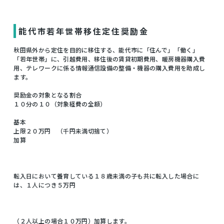
能代市若年世帯移住定住奨励金
秋田県外から定住を目的に移住する、能代市に「住んで」「働く」
「若年世帯」に、引越費用、移住後の賃貸初期費用、暖房機器購入費
用、テレワークに係る情報通信設備の整備・機器の購入費用を助成し
ます。
奨励金の対象となる割合
１０分の１０（対象経費の全額）
基本
上限２０万円 （千円未満切捨て）
加算
転入日において養育している１８歳未満の子も共に転入した場合に
は、１人につき５万円
（２人以上の場合１０万円）加算します。