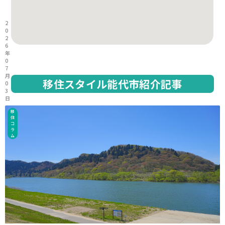
2
0
2
6
年
0
7
月
移住スタイル能代市紹介記事
0
3
日
移
住
コ
ラ
ム