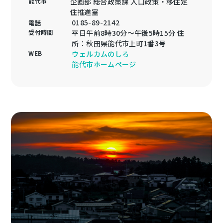
能代市
企画部 総合政策課 人口政策・移住定
住推進室
0185-89-2142
電話
受付時間
平日午前8時30分～午後5時15分 住
所：秋田県能代市上町1番3号
WEB
ウェルカムのしろ
能代市ホームページ