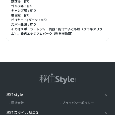
野球場 : 有り
ゴルフ場 : 有り
キャンプ場 : 有り
映画館 : 有り
ビリヤード/ダーツ : 有り
スパ・銭湯 : 有り
その他スポーツ・レジャー施設 : 能代市子ども館（プラネタリウ
ム）、能代エナジアムパーク（熱帯植物園）
移住style
運営会社
プライバシーポリシー
移住スタイルBLOG