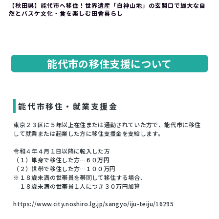
【秋田県】能代市へ移住！世界遺産「白神山地」の玄関口で雄大な自
然とバスケ文化・食を楽しむ田舎暮らし
能代市の移住支援について
能代市移住・就業支援金
東京２３区に５年以上在住または通勤されていた方で、能代市に移住
して就業または起業した方に移住支援金を支給します。
令和４年４月１日以降に転入した方
（１）単身で移住した方…６０万円
（２）世帯で移住した方…１００万円
※１８歳未満の世帯員を帯同して移住する場合、
１８歳未満の世帯員１人につき３０万円加算
https://www.city.noshiro.lg.jp/sangyo/iju-teiju/16295