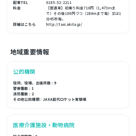
配車TEL
0185-52-2211
料金
【普通車】初乗り料金710円（1,473ｍま
で）その後100円づつ（286mまで毎）又は1
分45秒毎。
詳細はこちら
http://taxi.akita.jp/
地域重要情報
公的機関
役所、役場、出張所数 : 9
警察署数 : 1
消防署数 : 2
その他公的機関 : JAXA能代ロケット実験場
医療介護施設・動物病院