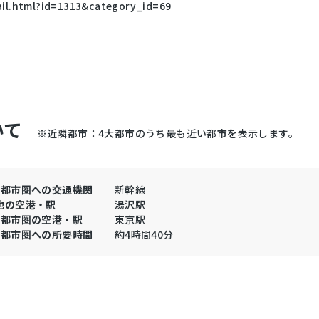
tail.html?id=1313&category_id=69
いて
※近隣都市：4大都市のうち最も近い都市を表示します。
大都市圏への交通機関
新幹線
地の空港・駅
湯沢駅
大都市圏の空港・駅
東京駅
大都市圏への所要時間
約4時間40分