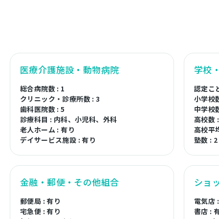
医療介護施設・動物病院
学校
総合病院数 : 1
認定こど
クリニック・診療所数 : 3
小学校数 
歯科医院数 : 5
中学校数 
診療科目 : 内科、小児科、外科
高校数 :
老人ホーム : 有り
高校平均
デイサービス施設 : 有り
塾数 : 2
金融・郵便・その他組合
ショ
郵便局 : 有り
電気店 
宅急便 : 有り
書店 : 