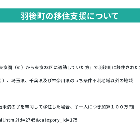
羽後町の移住支援について
「東京圏（※）から東京23区に通勤していた方」で羽後町に移住され
く）、埼玉県、千葉県及び神奈川県のうち条件不利地域以外の地域
歳未満の子を帯同して移住した場合、子一人につき加算１００万円)
tail.html?id=2745&category_id=175