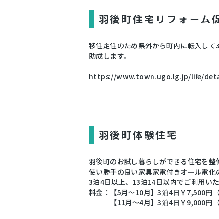
羽後町住宅リフォーム
移住定住のため県外から町内に転入して3
助成します。
https://www.town.ugo.lg.jp/life/de
羽後町体験住宅
羽後町のお試し暮らしができる住宅を整
使い勝手の良い家具家電付きオール電化の
3泊4日以上、13泊14日以内でご利用い
料金：【5月～10月】3泊4日￥7,500円（
【11月～4月】3泊4日￥9,000円（1