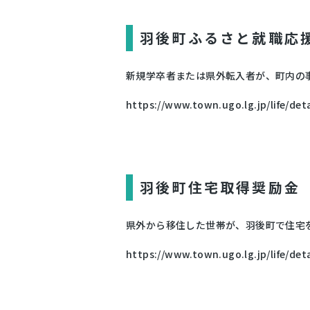
羽後町ふるさと就職応
新規学卒者または県外転入者が、町内の
https://www.town.ugo.lg.jp/life/de
羽後町住宅取得奨励金
県外から移住した世帯が、羽後町で住宅を
https://www.town.ugo.lg.jp/life/de