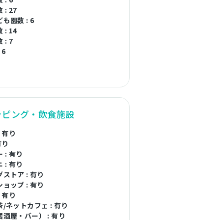
: 27
も園数 : 6
: 14
: 7
 6
ッピング・飲食施設
: 有り
有り
 : 有り
 : 有り
ストア : 有り
ョップ : 有り
: 有り
/ネットカフェ : 有り
酒屋・バー） : 有り