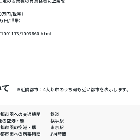
に定める業種の有資格者に上乗せ
0万円/世帯）
万円/世帯）
i/1001173/1003860.html
いて
※近隣都市：4大都市のうち最も近い都市を表示します。
大都市圏への交通機関
鉄道
地の空港・駅
横手駅
大都市圏の空港・駅
東京駅
大都市圏への所要時間
約4時間