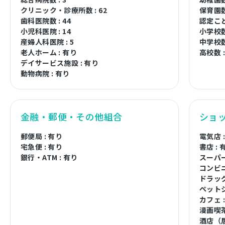
クリニック・診療所数 : 62
保育園数 
歯科医院数 : 44
認定こど
小児科医院 : 14
小学校数 
産婦人科医院 : 5
中学校数 
老人ホーム : 有り
高校数 :
デイサービス施設 : 有り
動物病院 : 有り
金融・郵便・その他組合
ショ
郵便局 : 有り
電気店 
宅急便 : 有り
書店 : 
銀行・ATM : 有り
スーパー
コンビニ
ドラッグ
ペットシ
カフェ 
漫画喫茶
酒店（居