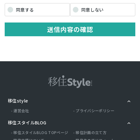
「個人情報」を指すものとし，生存する個人に関する情報であって，
当該情報に含まれる氏名，生年月日，住所，電話番号，連絡先その他
同意する
同意しない
の記述等により特定の個人を識別できる情報を指します。 プライバシ
ー情報のうち「履歴情報および特性情報」とは，上記に定める「個人
情報」以外のものをいい，ご利用いただいたサービスやご購入いただ
送信内容の確認
いた商品，ご覧になったページや広告の履歴，ユーザーが検索された
検索キーワード，ご利用日時，ご利用の方法，ご利用環境，郵便番号
や性別，職業，年齢，ユーザーのIPアドレス，クッキー情報，位置情
報，端末の個体識別情報などを指します。
第２条（プライバシー情報の収集方法）
当社は，ユーザーが利用登録をする際に氏名，生年月日，住所，電話
番号，メールアドレス，銀行口座番号，クレジットカード番号，運転
免許証番号などの個人情報をお尋ねすることがあります。また，ユー
ザーと提携先などとの間でなされたユーザーの個人情報を含む取引記
録や，決済に関する情報を当社の提携先（情報提供元，広告主，広告
配信先などを含みます。以下，｢提携先｣といいます。）などから収集
移住style
することがあります。 当社は，ユーザーについて，利用したサービス
やソフトウエア，購入した商品，閲覧したページや広告の履歴，検索
運営会社
プライバシーポリシー
した検索キーワード，利用日時，利用方法，利用環境（携帯端末を通
じてご利用の場合の当該端末の通信状態，利用に際しての各種設定情
移住スタイルBLOG
報なども含みます），IPアドレス，クッキー情報，位置情報，端末の
個体識別情報などの履歴情報および特性情報を，ユーザーが当社や提
移住スタイルBLOG TOPページ
移住計画の立て方
携先のサービスを利用しまたはページを閲覧する際に収集します。