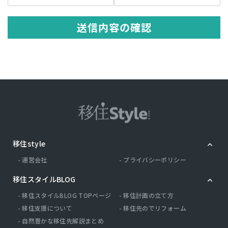
の記述等により特定の個人を識別できる情報を指します。 プライバシ
ー情報のうち「履歴情報および特性情報」とは，上記に定める「個人
情報」以外のものをいい，ご利用いただいたサービスやご購入いただ
送信内容の確認
いた商品，ご覧になったページや広告の履歴，ユーザーが検索された
検索キーワード，ご利用日時，ご利用の方法，ご利用環境，郵便番号
や性別，職業，年齢，ユーザーのIPアドレス，クッキー情報，位置情
報，端末の個体識別情報などを指します。
第２条（プライバシー情報の収集方法）
当社は，ユーザーが利用登録をする際に氏名，生年月日，住所，電話
番号，メールアドレス，銀行口座番号，クレジットカード番号，運転
免許証番号などの個人情報をお尋ねすることがあります。また，ユー
ザーと提携先などとの間でなされたユーザーの個人情報を含む取引記
録や，決済に関する情報を当社の提携先（情報提供元，広告主，広告
配信先などを含みます。以下，｢提携先｣といいます。）などから収集
移住style
することがあります。 当社は，ユーザーについて，利用したサービス
やソフトウエア，購入した商品，閲覧したページや広告の履歴，検索
運営会社
プライバシーポリシー
した検索キーワード，利用日時，利用方法，利用環境（携帯端末を通
じてご利用の場合の当該端末の通信状態，利用に際しての各種設定情
移住スタイルBLOG
報なども含みます），IPアドレス，クッキー情報，位置情報，端末の
個体識別情報などの履歴情報および特性情報を，ユーザーが当社や提
移住スタイルBLOG TOPページ
移住計画の立て方
携先のサービスを利用しまたはページを閲覧する際に収集します。
移住支援について
移住先のでリフォーム
自然豊かな移住先解説まとめ
第３条（個人情報を収集・利用する目的）