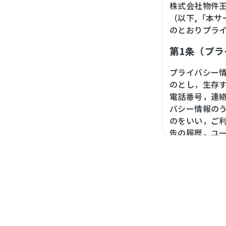
株式会社物件
（以下,「本
のとおりプラ
第1条（プ
プライバシー
のとし，生存
電話番号，連
バシー情報の
のをいい，ご
告の履歴，ユ
境，郵便番号
末の個体識別
第２条（プ
当社は，ユー
ス，銀行口座