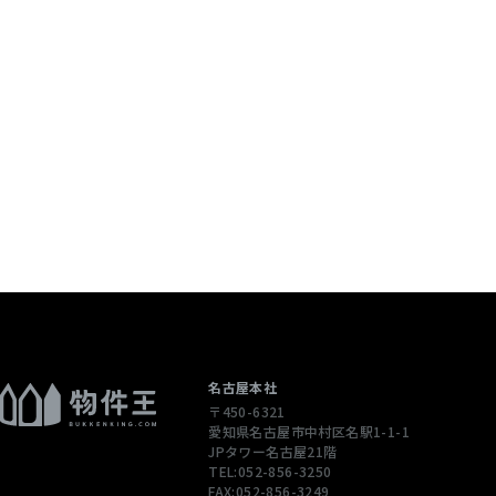
個人情報を含む
配信先などを含
 当社は，ユーザ
ージや広告の履
通じてご利用
），IPアドレ
性情報を，ユ
します。
ただくために，
された商品，
名古屋本社
〒450-6321
合やユーザーに
愛知県名古屋市中村区名駅1-1-1
先情報を利用す
JPタワー名古屋21階
TEL:052-856-3250
FAX:052-856-3249