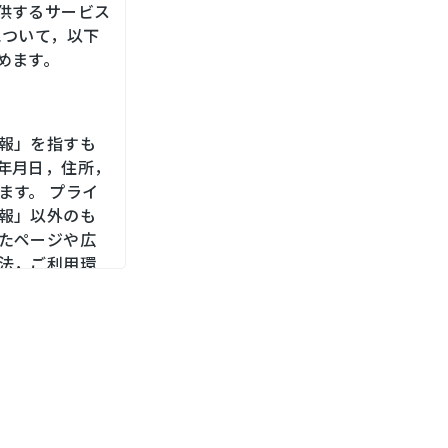
供するサービス
について，以下
めます。
報」を指すも
年月日，住所，
ます。 プライ
報」以外のも
たページや広
法，ご利用環
，位置情報，端
メールアドレ
をお尋ねする