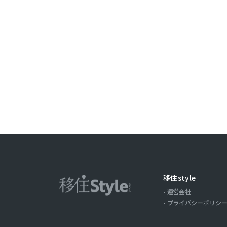
ことがありま
取引記録や，
みます。以下，
ーについて，
歴，検索した
の場合の当該
ス，クッキー
ーザーが当社
第３条（個
当社が個人情
（1）ユーザ
氏名，住所，
移住style
およびそれら
運営会社
（2）ユーザ
プライバシーポリシ
商品を送付し
る目的