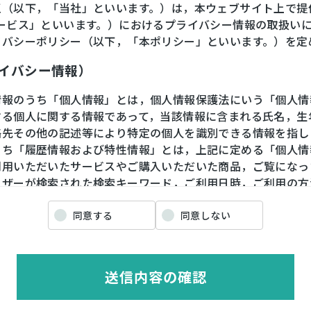
王（以下，「当社」といいます。）は，本ウェブサイト上で提
サービス」といいます。）におけるプライバシー情報の取扱い
イバシーポリシー（以下，「本ポリシー」といいます。）を定
ライバシー情報）
情報のうち「個人情報」とは，個人情報保護法にいう「個人情
する個人に関する情報であって，当該情報に含まれる氏名，生
絡先その他の記述等により特定の個人を識別できる情報を指し
うち「履歴情報および特性情報」とは，上記に定める「個人情
利用いただいたサービスやご購入いただいた商品，ご覧になっ
ーザーが検索された検索キーワード，ご利用日時，ご利用の方
や性別，職業，年齢，ユーザーのIPアドレス，クッキー情報
情報などを指します。
同意する
同意しない
ライバシー情報の収集方法）
送信内容の確認
ザーが利用登録をする際に氏名，生年月日，住所，電話番号，
番号，クレジットカード番号，運転免許証番号などの個人情報