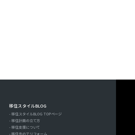
す。また，ユーザーと提携先などとの間でなされたユーザーの
決済に関する情報を当社の提携先（情報提供元，広告主，広告
｢提携先｣といいます。）などから収集することがあります。
利用したサービスやソフトウエア，購入した商品，閲覧したペ
検索キーワード，利用日時，利用方法，利用環境（携帯端末を
端末の通信状態，利用に際しての各種設定情報なども含みます
情報，位置情報，端末の個体識別情報などの履歴情報および特
や提携先のサービスを利用しまたはページを閲覧する際に収集
人情報を収集・利用する目的）
報を収集・利用する目的は，以下のとおりです。
ーに自分の登録情報の閲覧や修正，利用状況の閲覧を行ってい
連絡先，支払方法などの登録情報，利用されたサービスや購入
移住スタイルBLOG
の代金などに関する情報を表示する目的
移住スタイルBLOG TOPページ
ーにお知らせや連絡をするためにメールアドレスを利用する場
ー
移住計画の立て方
たり必要に応じて連絡したりするため，氏名や住所などの連絡
移住支援について
移住先のでリフォーム