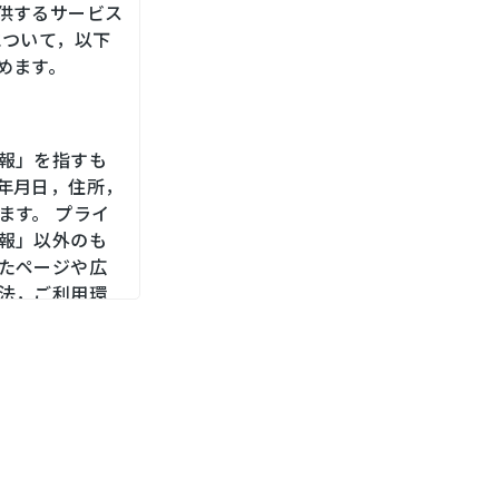
供するサービス
について，以下
めます。
報」を指すも
年月日，住所，
ます。 プライ
報」以外のも
たページや広
法，ご利用環
，位置情報，端
メールアドレ
をお尋ねする