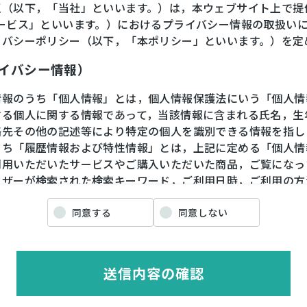
王（以下，「当社」といいます。）は，本ウェブサイト上で提
サービス」といいます。）におけるプライバシー情報の取扱い
イバシーポリシー（以下，「本ポリシー」といいます。）を定
ライバシー情報）
情報のうち「個人情報」とは，個人情報保護法にいう「個人情
する個人に関する情報であって，当該情報に含まれる氏名，生
絡先その他の記述等により特定の個人を識別できる情報を指し
うち「履歴情報および特性情報」とは，上記に定める「個人情
利用いただいたサービスやご購入いただいた商品，ご覧になっ
ーザーが検索された検索キーワード，ご利用日時，ご利用の方
や性別，職業，年齢，ユーザーのIPアドレス，クッキー情報
情報などを指します。
同意する
同意しない
ライバシー情報の収集方法）
送信内容の確認
ザーが利用登録をする際に氏名，生年月日，住所，電話番号，
番号，クレジットカード番号，運転免許証番号などの個人情報