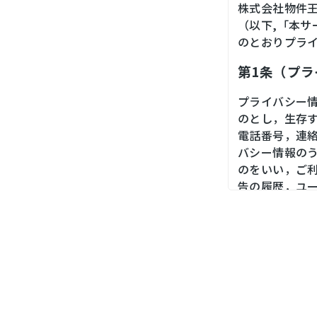
株式会社物件
（以下,「本
のとおりプラ
第1条（プ
プライバシー
のとし，生存
電話番号，連
バシー情報の
のをいい，ご
告の履歴，ユ
境，郵便番号
末の個体識別
第２条（プ
当社は，ユー
ス，銀行口座