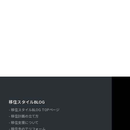
す。また，ユーザーと提携先などとの間でなされたユーザーの
決済に関する情報を当社の提携先（情報提供元，広告主，広告
｢提携先｣といいます。）などから収集することがあります。
利用したサービスやソフトウエア，購入した商品，閲覧したペ
検索キーワード，利用日時，利用方法，利用環境（携帯端末を
端末の通信状態，利用に際しての各種設定情報なども含みます
情報，位置情報，端末の個体識別情報などの履歴情報および特
や提携先のサービスを利用しまたはページを閲覧する際に収集
人情報を収集・利用する目的）
報を収集・利用する目的は，以下のとおりです。
ーに自分の登録情報の閲覧や修正，利用状況の閲覧を行ってい
連絡先，支払方法などの登録情報，利用されたサービスや購入
移住スタイルBLOG
の代金などに関する情報を表示する目的
移住スタイルBLOG TOPページ
ーにお知らせや連絡をするためにメールアドレスを利用する場
ー
移住計画の立て方
たり必要に応じて連絡したりするため，氏名や住所などの連絡
移住支援について
移住先のでリフォーム