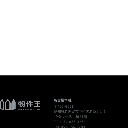
個人情報を含む
配信先などを含
 当社は，ユーザ
ージや広告の履
通じてご利用
），IPアドレ
性情報を，ユ
します。
ただくために，
された商品，
名古屋本社
〒450-6321
合やユーザーに
愛知県名古屋市中村区名駅1-1-1
先情報を利用す
JPタワー名古屋21階
TEL:052-856-3250
FAX:052-856-3249