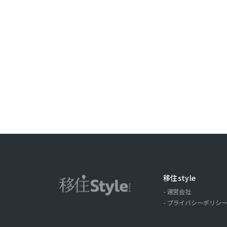
ことがありま
取引記録や，
みます。以下，
ーについて，
歴，検索した
の場合の当該
ス，クッキー
ーザーが当社
第３条（個
当社が個人情
（1）ユーザ
氏名，住所，
移住style
およびそれら
運営会社
（2）ユーザ
プライバシーポリシ
商品を送付し
る目的