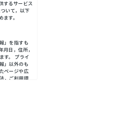
供するサービス
について，以下
めます。
報」を指すも
年月日，住所，
ます。 プライ
報」以外のも
たページや広
法，ご利用環
，位置情報，端
メールアドレ
をお尋ねする