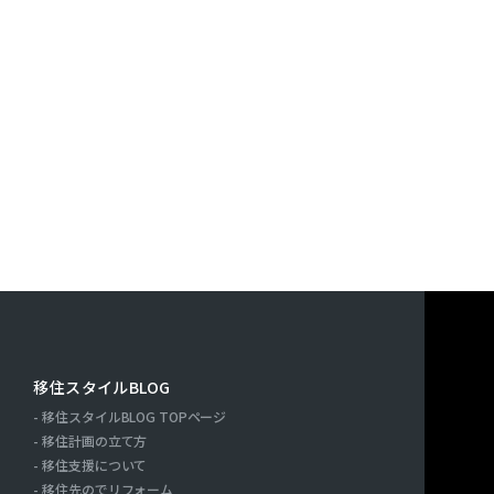
す。また，ユーザーと提携先などとの間でなされたユーザーの
決済に関する情報を当社の提携先（情報提供元，広告主，広告
｢提携先｣といいます。）などから収集することがあります。
利用したサービスやソフトウエア，購入した商品，閲覧したペ
検索キーワード，利用日時，利用方法，利用環境（携帯端末を
端末の通信状態，利用に際しての各種設定情報なども含みます
情報，位置情報，端末の個体識別情報などの履歴情報および特
や提携先のサービスを利用しまたはページを閲覧する際に収集
人情報を収集・利用する目的）
報を収集・利用する目的は，以下のとおりです。
ーに自分の登録情報の閲覧や修正，利用状況の閲覧を行ってい
連絡先，支払方法などの登録情報，利用されたサービスや購入
移住スタイルBLOG
の代金などに関する情報を表示する目的
移住スタイルBLOG TOPページ
ーにお知らせや連絡をするためにメールアドレスを利用する場
ー
移住計画の立て方
たり必要に応じて連絡したりするため，氏名や住所などの連絡
移住支援について
移住先のでリフォーム