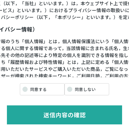
王（以下，「当社」といいます。）は，本ウェブサイト上で提
サービス」といいます。）におけるプライバシー情報の取扱い
イバシーポリシー（以下，「本ポリシー」といいます。）を定
ライバシー情報）
情報のうち「個人情報」とは，個人情報保護法にいう「個人情
する個人に関する情報であって，当該情報に含まれる氏名，生
絡先その他の記述等により特定の個人を識別できる情報を指し
うち「履歴情報および特性情報」とは，上記に定める「個人情
利用いただいたサービスやご購入いただいた商品，ご覧になっ
ーザーが検索された検索キーワード，ご利用日時，ご利用の方
や性別，職業，年齢，ユーザーのIPアドレス，クッキー情報
情報などを指します。
同意する
同意しない
ライバシー情報の収集方法）
送信内容の確認
ザーが利用登録をする際に氏名，生年月日，住所，電話番号，
番号，クレジットカード番号，運転免許証番号などの個人情報