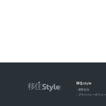
ことがありま
取引記録や，
みます。以下，
ーについて，
歴，検索した
の場合の当該
ス，クッキー
ーザーが当社
第３条（個
当社が個人情
（1）ユーザ
氏名，住所，
移住style
およびそれら
運営会社
（2）ユーザ
プライバシーポリシ
商品を送付し
る目的