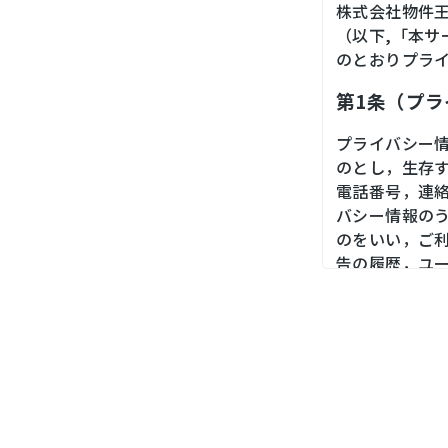
株式会社物件
（以下,「本
のとおりプラ
第1条（プ
プライバシー
のとし，生存
電話番号，連
バシー情報の
のをいい，ご
告の履歴，ユ
境，郵便番号
末の個体識別
第２条（プ
当社は，ユー
ス，銀行口座