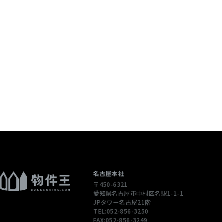
個人情報を含む
配信先などを含
 当社は，ユーザ
ージや広告の履
通じてご利用
），IPアドレ
性情報を，ユ
します。
ただくために，
された商品，
名古屋本社
〒450-6321
合やユーザーに
愛知県名古屋市中村区名駅1-1-1
先情報を利用す
JPタワー名古屋21階
TEL:052-856-3250
FAX:052-856-3249