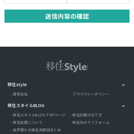
の記述等により特定の個人を識別できる情報を指します。 プライバシ
ー情報のうち「履歴情報および特性情報」とは，上記に定める「個人
情報」以外のものをいい，ご利用いただいたサービスやご購入いただ
送信内容の確認
いた商品，ご覧になったページや広告の履歴，ユーザーが検索された
検索キーワード，ご利用日時，ご利用の方法，ご利用環境，郵便番号
や性別，職業，年齢，ユーザーのIPアドレス，クッキー情報，位置情
報，端末の個体識別情報などを指します。
第２条（プライバシー情報の収集方法）
当社は，ユーザーが利用登録をする際に氏名，生年月日，住所，電話
番号，メールアドレス，銀行口座番号，クレジットカード番号，運転
免許証番号などの個人情報をお尋ねすることがあります。また，ユー
ザーと提携先などとの間でなされたユーザーの個人情報を含む取引記
録や，決済に関する情報を当社の提携先（情報提供元，広告主，広告
配信先などを含みます。以下，｢提携先｣といいます。）などから収集
移住style
することがあります。 当社は，ユーザーについて，利用したサービス
やソフトウエア，購入した商品，閲覧したページや広告の履歴，検索
運営会社
プライバシーポリシー
した検索キーワード，利用日時，利用方法，利用環境（携帯端末を通
じてご利用の場合の当該端末の通信状態，利用に際しての各種設定情
移住スタイルBLOG
報なども含みます），IPアドレス，クッキー情報，位置情報，端末の
個体識別情報などの履歴情報および特性情報を，ユーザーが当社や提
移住スタイルBLOG TOPページ
移住計画の立て方
携先のサービスを利用しまたはページを閲覧する際に収集します。
移住支援について
移住先のでリフォーム
自然豊かな移住先解説まとめ
第３条（個人情報を収集・利用する目的）