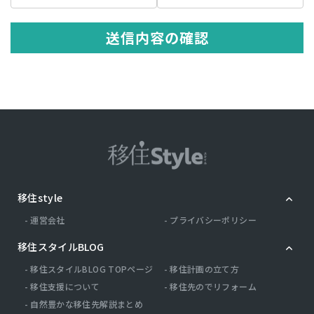
の記述等により特定の個人を識別できる情報を指します。 プライバシ
ー情報のうち「履歴情報および特性情報」とは，上記に定める「個人
情報」以外のものをいい，ご利用いただいたサービスやご購入いただ
送信内容の確認
いた商品，ご覧になったページや広告の履歴，ユーザーが検索された
検索キーワード，ご利用日時，ご利用の方法，ご利用環境，郵便番号
や性別，職業，年齢，ユーザーのIPアドレス，クッキー情報，位置情
報，端末の個体識別情報などを指します。
第２条（プライバシー情報の収集方法）
当社は，ユーザーが利用登録をする際に氏名，生年月日，住所，電話
番号，メールアドレス，銀行口座番号，クレジットカード番号，運転
免許証番号などの個人情報をお尋ねすることがあります。また，ユー
ザーと提携先などとの間でなされたユーザーの個人情報を含む取引記
録や，決済に関する情報を当社の提携先（情報提供元，広告主，広告
配信先などを含みます。以下，｢提携先｣といいます。）などから収集
移住style
することがあります。 当社は，ユーザーについて，利用したサービス
やソフトウエア，購入した商品，閲覧したページや広告の履歴，検索
運営会社
プライバシーポリシー
した検索キーワード，利用日時，利用方法，利用環境（携帯端末を通
じてご利用の場合の当該端末の通信状態，利用に際しての各種設定情
移住スタイルBLOG
報なども含みます），IPアドレス，クッキー情報，位置情報，端末の
個体識別情報などの履歴情報および特性情報を，ユーザーが当社や提
移住スタイルBLOG TOPページ
移住計画の立て方
携先のサービスを利用しまたはページを閲覧する際に収集します。
移住支援について
移住先のでリフォーム
自然豊かな移住先解説まとめ
第３条（個人情報を収集・利用する目的）