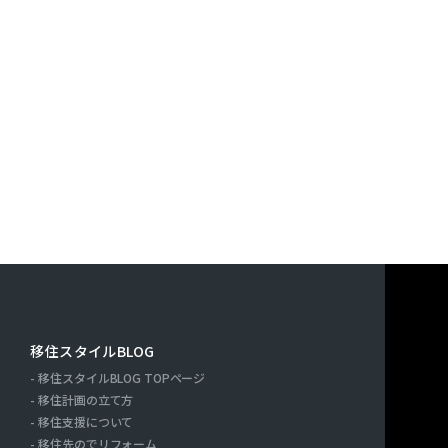
す。また，ユーザーと提携先などとの間でなされたユーザーの
決済に関する情報を当社の提携先（情報提供元，広告主，広告
｢提携先｣といいます。）などから収集することがあります。
利用したサービスやソフトウエア，購入した商品，閲覧したペ
検索キーワード，利用日時，利用方法，利用環境（携帯端末を
端末の通信状態，利用に際しての各種設定情報なども含みます
情報，位置情報，端末の個体識別情報などの履歴情報および特
や提携先のサービスを利用しまたはページを閲覧する際に収集
人情報を収集・利用する目的）
報を収集・利用する目的は，以下のとおりです。
ーに自分の登録情報の閲覧や修正，利用状況の閲覧を行ってい
連絡先，支払方法などの登録情報，利用されたサービスや購入
移住スタイルBLOG
の代金などに関する情報を表示する目的
移住スタイルBLOG TOPページ
ーにお知らせや連絡をするためにメールアドレスを利用する場
ー
移住計画の立て方
たり必要に応じて連絡したりするため，氏名や住所などの連絡
移住支援について
移住先のでリフォーム