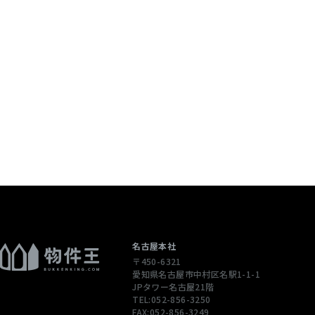
個人情報を含む
配信先などを含
 当社は，ユーザ
ージや広告の履
通じてご利用
），IPアドレ
性情報を，ユ
します。
ただくために，
された商品，
名古屋本社
〒450-6321
合やユーザーに
愛知県名古屋市中村区名駅1-1-1
先情報を利用す
JPタワー名古屋21階
TEL:052-856-3250
FAX:052-856-3249