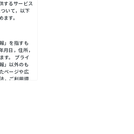
供するサービス
について，以下
めます。
報」を指すも
年月日，住所，
ます。 プライ
報」以外のも
たページや広
法，ご利用環
，位置情報，端
メールアドレ
をお尋ねする