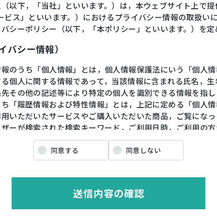
王（以下，「当社」といいます。）は，本ウェブサイト上で提
サービス」といいます。）におけるプライバシー情報の取扱い
イバシーポリシー（以下，「本ポリシー」といいます。）を定
ライバシー情報）
情報のうち「個人情報」とは，個人情報保護法にいう「個人情
する個人に関する情報であって，当該情報に含まれる氏名，生
絡先その他の記述等により特定の個人を識別できる情報を指し
うち「履歴情報および特性情報」とは，上記に定める「個人情
利用いただいたサービスやご購入いただいた商品，ご覧になっ
ーザーが検索された検索キーワード，ご利用日時，ご利用の方
や性別，職業，年齢，ユーザーのIPアドレス，クッキー情報
情報などを指します。
同意する
同意しない
ライバシー情報の収集方法）
送信内容の確認
ザーが利用登録をする際に氏名，生年月日，住所，電話番号，
番号，クレジットカード番号，運転免許証番号などの個人情報