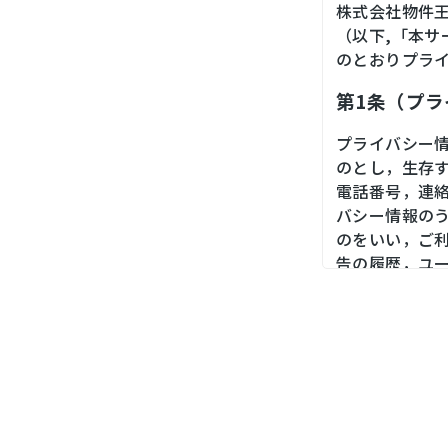
株式会社物件
（以下,「本
のとおりプラ
第1条（プ
プライバシー
のとし，生存
電話番号，連
バシー情報の
のをいい，ご
告の履歴，ユ
境，郵便番号
末の個体識別
第２条（プ
当社は，ユー
ス，銀行口座