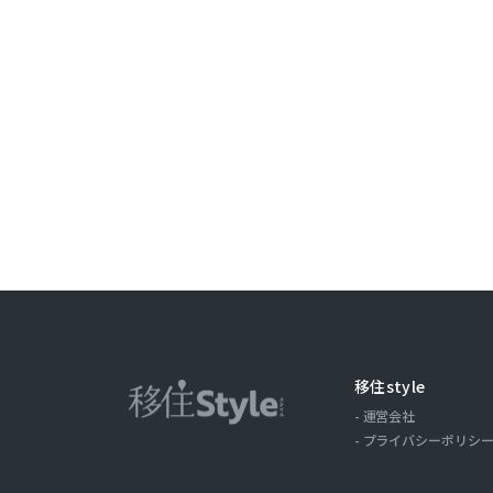
ことがありま
取引記録や，
みます。以下，
ーについて，
歴，検索した
の場合の当該
ス，クッキー
ーザーが当社
第３条（個
当社が個人情
（1）ユーザ
氏名，住所，
移住style
およびそれら
運営会社
（2）ユーザ
プライバシーポリシ
商品を送付し
る目的