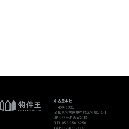
個人情報を含む
配信先などを含
 当社は，ユーザ
ージや広告の履
通じてご利用
），IPアドレ
性情報を，ユ
します。
ただくために，
された商品，
名古屋本社
〒450-6321
合やユーザーに
愛知県名古屋市中村区名駅1-1-1
先情報を利用す
JPタワー名古屋21階
TEL:052-856-3250
FAX:052-856-3249