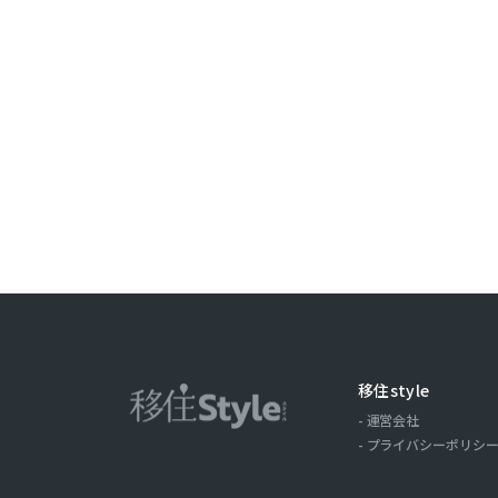
ことがありま
取引記録や，
みます。以下，
ーについて，
歴，検索した
の場合の当該
ス，クッキー
ーザーが当社
第３条（個
当社が個人情
（1）ユーザ
氏名，住所，
移住style
およびそれら
運営会社
（2）ユーザ
プライバシーポリシ
商品を送付し
る目的