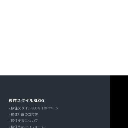
す。また，ユーザーと提携先などとの間でなされたユーザーの
決済に関する情報を当社の提携先（情報提供元，広告主，広告
｢提携先｣といいます。）などから収集することがあります。
利用したサービスやソフトウエア，購入した商品，閲覧したペ
検索キーワード，利用日時，利用方法，利用環境（携帯端末を
端末の通信状態，利用に際しての各種設定情報なども含みます
情報，位置情報，端末の個体識別情報などの履歴情報および特
や提携先のサービスを利用しまたはページを閲覧する際に収集
人情報を収集・利用する目的）
報を収集・利用する目的は，以下のとおりです。
ーに自分の登録情報の閲覧や修正，利用状況の閲覧を行ってい
連絡先，支払方法などの登録情報，利用されたサービスや購入
移住スタイルBLOG
の代金などに関する情報を表示する目的
移住スタイルBLOG TOPページ
ーにお知らせや連絡をするためにメールアドレスを利用する場
ー
移住計画の立て方
たり必要に応じて連絡したりするため，氏名や住所などの連絡
移住支援について
移住先のでリフォーム