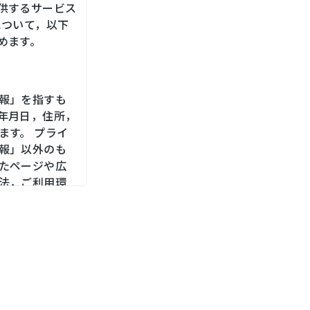
供するサービス
について，以下
めます。
報」を指すも
年月日，住所，
ます。 プライ
報」以外のも
たページや広
法，ご利用環
，位置情報，端
メールアドレ
をお尋ねする