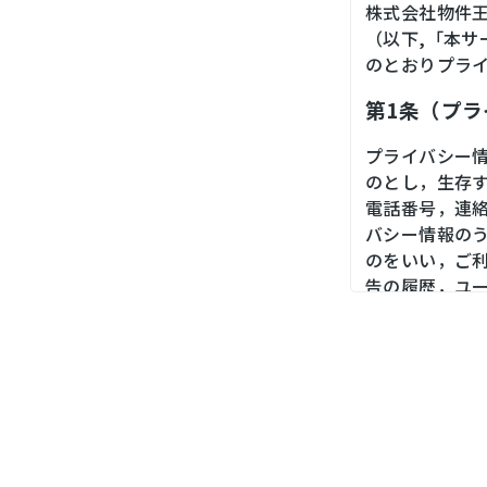
株式会社物件
（以下,「本
のとおりプラ
第1条（プ
プライバシー
のとし，生存
電話番号，連
バシー情報の
のをいい，ご
告の履歴，ユ
境，郵便番号
末の個体識別
第２条（プ
当社は，ユー
ス，銀行口座