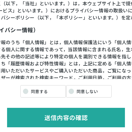
王（以下，「当社」といいます。）は，本ウェブサイト上で提
サービス」といいます。）におけるプライバシー情報の取扱い
イバシーポリシー（以下，「本ポリシー」といいます。）を定
ライバシー情報）
情報のうち「個人情報」とは，個人情報保護法にいう「個人情
する個人に関する情報であって，当該情報に含まれる氏名，生
絡先その他の記述等により特定の個人を識別できる情報を指し
うち「履歴情報および特性情報」とは，上記に定める「個人情
利用いただいたサービスやご購入いただいた商品，ご覧になっ
ーザーが検索された検索キーワード，ご利用日時，ご利用の方
や性別，職業，年齢，ユーザーのIPアドレス，クッキー情報
情報などを指します。
同意する
同意しない
ライバシー情報の収集方法）
送信内容の確認
ザーが利用登録をする際に氏名，生年月日，住所，電話番号，
番号，クレジットカード番号，運転免許証番号などの個人情報