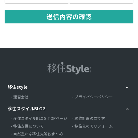
の記述等により特定の個人を識別できる情報を指します。 プライバシ
ー情報のうち「履歴情報および特性情報」とは，上記に定める「個人
情報」以外のものをいい，ご利用いただいたサービスやご購入いただ
送信内容の確認
いた商品，ご覧になったページや広告の履歴，ユーザーが検索された
検索キーワード，ご利用日時，ご利用の方法，ご利用環境，郵便番号
や性別，職業，年齢，ユーザーのIPアドレス，クッキー情報，位置情
報，端末の個体識別情報などを指します。
第２条（プライバシー情報の収集方法）
当社は，ユーザーが利用登録をする際に氏名，生年月日，住所，電話
番号，メールアドレス，銀行口座番号，クレジットカード番号，運転
免許証番号などの個人情報をお尋ねすることがあります。また，ユー
ザーと提携先などとの間でなされたユーザーの個人情報を含む取引記
録や，決済に関する情報を当社の提携先（情報提供元，広告主，広告
配信先などを含みます。以下，｢提携先｣といいます。）などから収集
移住style
することがあります。 当社は，ユーザーについて，利用したサービス
やソフトウエア，購入した商品，閲覧したページや広告の履歴，検索
運営会社
プライバシーポリシー
した検索キーワード，利用日時，利用方法，利用環境（携帯端末を通
じてご利用の場合の当該端末の通信状態，利用に際しての各種設定情
移住スタイルBLOG
報なども含みます），IPアドレス，クッキー情報，位置情報，端末の
個体識別情報などの履歴情報および特性情報を，ユーザーが当社や提
移住スタイルBLOG TOPページ
移住計画の立て方
携先のサービスを利用しまたはページを閲覧する際に収集します。
移住支援について
移住先のでリフォーム
自然豊かな移住先解説まとめ
第３条（個人情報を収集・利用する目的）