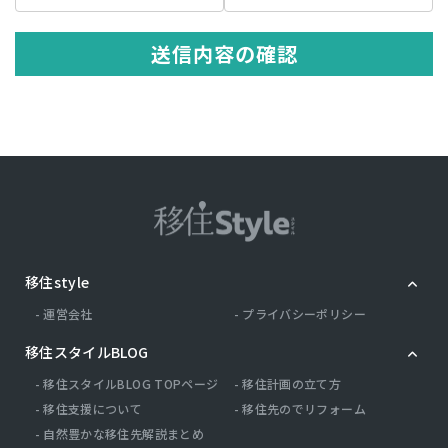
の記述等により特定の個人を識別できる情報を指します。 プライバシ
ー情報のうち「履歴情報および特性情報」とは，上記に定める「個人
情報」以外のものをいい，ご利用いただいたサービスやご購入いただ
送信内容の確認
いた商品，ご覧になったページや広告の履歴，ユーザーが検索された
検索キーワード，ご利用日時，ご利用の方法，ご利用環境，郵便番号
や性別，職業，年齢，ユーザーのIPアドレス，クッキー情報，位置情
報，端末の個体識別情報などを指します。
第２条（プライバシー情報の収集方法）
当社は，ユーザーが利用登録をする際に氏名，生年月日，住所，電話
番号，メールアドレス，銀行口座番号，クレジットカード番号，運転
免許証番号などの個人情報をお尋ねすることがあります。また，ユー
ザーと提携先などとの間でなされたユーザーの個人情報を含む取引記
録や，決済に関する情報を当社の提携先（情報提供元，広告主，広告
配信先などを含みます。以下，｢提携先｣といいます。）などから収集
移住style
することがあります。 当社は，ユーザーについて，利用したサービス
やソフトウエア，購入した商品，閲覧したページや広告の履歴，検索
運営会社
プライバシーポリシー
した検索キーワード，利用日時，利用方法，利用環境（携帯端末を通
じてご利用の場合の当該端末の通信状態，利用に際しての各種設定情
移住スタイルBLOG
報なども含みます），IPアドレス，クッキー情報，位置情報，端末の
個体識別情報などの履歴情報および特性情報を，ユーザーが当社や提
移住スタイルBLOG TOPページ
移住計画の立て方
携先のサービスを利用しまたはページを閲覧する際に収集します。
移住支援について
移住先のでリフォーム
自然豊かな移住先解説まとめ
第３条（個人情報を収集・利用する目的）