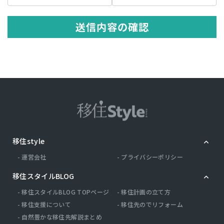
の記述等により特定の個人を識別できる情報を指します。 プライバシ
ー情報のうち「履歴情報および特性情報」とは，上記に定める「個人
情報」以外のものをいい，ご利用いただいたサービスやご購入いただ
送信内容の確認
いた商品，ご覧になったページや広告の履歴，ユーザーが検索された
検索キーワード，ご利用日時，ご利用の方法，ご利用環境，郵便番号
や性別，職業，年齢，ユーザーのIPアドレス，クッキー情報，位置情
報，端末の個体識別情報などを指します。
第２条（プライバシー情報の収集方法）
当社は，ユーザーが利用登録をする際に氏名，生年月日，住所，電話
番号，メールアドレス，銀行口座番号，クレジットカード番号，運転
免許証番号などの個人情報をお尋ねすることがあります。また，ユー
ザーと提携先などとの間でなされたユーザーの個人情報を含む取引記
録や，決済に関する情報を当社の提携先（情報提供元，広告主，広告
配信先などを含みます。以下，｢提携先｣といいます。）などから収集
移住style
することがあります。 当社は，ユーザーについて，利用したサービス
やソフトウエア，購入した商品，閲覧したページや広告の履歴，検索
運営会社
プライバシーポリシー
した検索キーワード，利用日時，利用方法，利用環境（携帯端末を通
じてご利用の場合の当該端末の通信状態，利用に際しての各種設定情
移住スタイルBLOG
報なども含みます），IPアドレス，クッキー情報，位置情報，端末の
個体識別情報などの履歴情報および特性情報を，ユーザーが当社や提
移住スタイルBLOG TOPページ
移住計画の立て方
携先のサービスを利用しまたはページを閲覧する際に収集します。
移住支援について
移住先のでリフォーム
自然豊かな移住先解説まとめ
第３条（個人情報を収集・利用する目的）