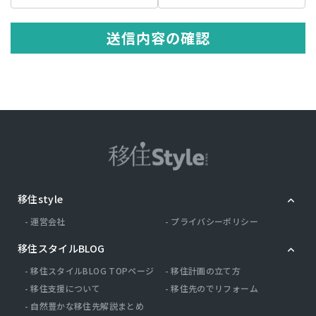
の記述等により特定の個人を識別できる情報を指します。 プライバシ
ー情報のうち「履歴情報および特性情報」とは，上記に定める「個人
情報」以外のものをいい，ご利用いただいたサービスやご購入いただ
送信内容の確認
いた商品，ご覧になったページや広告の履歴，ユーザーが検索された
検索キーワード，ご利用日時，ご利用の方法，ご利用環境，郵便番号
や性別，職業，年齢，ユーザーのIPアドレス，クッキー情報，位置情
報，端末の個体識別情報などを指します。
第２条（プライバシー情報の収集方法）
当社は，ユーザーが利用登録をする際に氏名，生年月日，住所，電話
番号，メールアドレス，銀行口座番号，クレジットカード番号，運転
免許証番号などの個人情報をお尋ねすることがあります。また，ユー
ザーと提携先などとの間でなされたユーザーの個人情報を含む取引記
録や，決済に関する情報を当社の提携先（情報提供元，広告主，広告
配信先などを含みます。以下，｢提携先｣といいます。）などから収集
移住style
することがあります。 当社は，ユーザーについて，利用したサービス
やソフトウエア，購入した商品，閲覧したページや広告の履歴，検索
運営会社
プライバシーポリシー
した検索キーワード，利用日時，利用方法，利用環境（携帯端末を通
じてご利用の場合の当該端末の通信状態，利用に際しての各種設定情
移住スタイルBLOG
報なども含みます），IPアドレス，クッキー情報，位置情報，端末の
個体識別情報などの履歴情報および特性情報を，ユーザーが当社や提
移住スタイルBLOG TOPページ
移住計画の立て方
携先のサービスを利用しまたはページを閲覧する際に収集します。
移住支援について
移住先のでリフォーム
自然豊かな移住先解説まとめ
第３条（個人情報を収集・利用する目的）