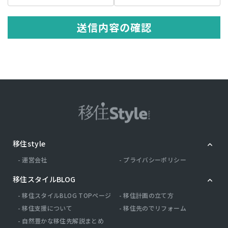
の記述等により特定の個人を識別できる情報を指します。 プライバシ
ー情報のうち「履歴情報および特性情報」とは，上記に定める「個人
情報」以外のものをいい，ご利用いただいたサービスやご購入いただ
送信内容の確認
いた商品，ご覧になったページや広告の履歴，ユーザーが検索された
検索キーワード，ご利用日時，ご利用の方法，ご利用環境，郵便番号
や性別，職業，年齢，ユーザーのIPアドレス，クッキー情報，位置情
報，端末の個体識別情報などを指します。
第２条（プライバシー情報の収集方法）
当社は，ユーザーが利用登録をする際に氏名，生年月日，住所，電話
番号，メールアドレス，銀行口座番号，クレジットカード番号，運転
免許証番号などの個人情報をお尋ねすることがあります。また，ユー
ザーと提携先などとの間でなされたユーザーの個人情報を含む取引記
録や，決済に関する情報を当社の提携先（情報提供元，広告主，広告
配信先などを含みます。以下，｢提携先｣といいます。）などから収集
移住style
することがあります。 当社は，ユーザーについて，利用したサービス
やソフトウエア，購入した商品，閲覧したページや広告の履歴，検索
運営会社
プライバシーポリシー
した検索キーワード，利用日時，利用方法，利用環境（携帯端末を通
じてご利用の場合の当該端末の通信状態，利用に際しての各種設定情
移住スタイルBLOG
報なども含みます），IPアドレス，クッキー情報，位置情報，端末の
個体識別情報などの履歴情報および特性情報を，ユーザーが当社や提
移住スタイルBLOG TOPページ
移住計画の立て方
携先のサービスを利用しまたはページを閲覧する際に収集します。
移住支援について
移住先のでリフォーム
自然豊かな移住先解説まとめ
第３条（個人情報を収集・利用する目的）