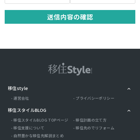
の記述等により特定の個人を識別できる情報を指します。 プライバシ
ー情報のうち「履歴情報および特性情報」とは，上記に定める「個人
情報」以外のものをいい，ご利用いただいたサービスやご購入いただ
送信内容の確認
いた商品，ご覧になったページや広告の履歴，ユーザーが検索された
検索キーワード，ご利用日時，ご利用の方法，ご利用環境，郵便番号
や性別，職業，年齢，ユーザーのIPアドレス，クッキー情報，位置情
報，端末の個体識別情報などを指します。
第２条（プライバシー情報の収集方法）
当社は，ユーザーが利用登録をする際に氏名，生年月日，住所，電話
番号，メールアドレス，銀行口座番号，クレジットカード番号，運転
免許証番号などの個人情報をお尋ねすることがあります。また，ユー
ザーと提携先などとの間でなされたユーザーの個人情報を含む取引記
録や，決済に関する情報を当社の提携先（情報提供元，広告主，広告
配信先などを含みます。以下，｢提携先｣といいます。）などから収集
移住style
することがあります。 当社は，ユーザーについて，利用したサービス
やソフトウエア，購入した商品，閲覧したページや広告の履歴，検索
運営会社
プライバシーポリシー
した検索キーワード，利用日時，利用方法，利用環境（携帯端末を通
じてご利用の場合の当該端末の通信状態，利用に際しての各種設定情
移住スタイルBLOG
報なども含みます），IPアドレス，クッキー情報，位置情報，端末の
個体識別情報などの履歴情報および特性情報を，ユーザーが当社や提
移住スタイルBLOG TOPページ
移住計画の立て方
携先のサービスを利用しまたはページを閲覧する際に収集します。
移住支援について
移住先のでリフォーム
自然豊かな移住先解説まとめ
第３条（個人情報を収集・利用する目的）