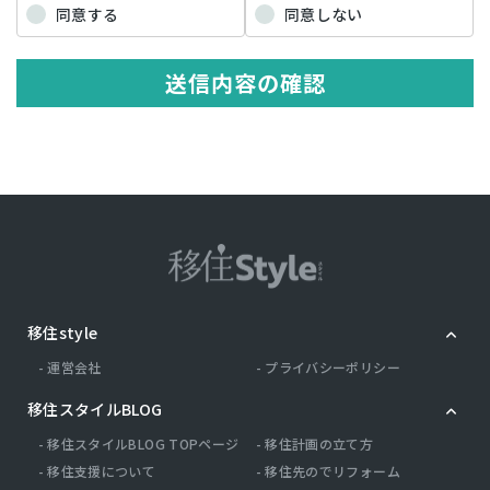
当該情報に含まれる氏名，生年月日，住所，電話番号，連絡先その他
同意する
同意しない
の記述等により特定の個人を識別できる情報を指します。 プライバシ
ー情報のうち「履歴情報および特性情報」とは，上記に定める「個人
情報」以外のものをいい，ご利用いただいたサービスやご購入いただ
送信内容の確認
いた商品，ご覧になったページや広告の履歴，ユーザーが検索された
検索キーワード，ご利用日時，ご利用の方法，ご利用環境，郵便番号
や性別，職業，年齢，ユーザーのIPアドレス，クッキー情報，位置情
報，端末の個体識別情報などを指します。
第２条（プライバシー情報の収集方法）
当社は，ユーザーが利用登録をする際に氏名，生年月日，住所，電話
番号，メールアドレス，銀行口座番号，クレジットカード番号，運転
免許証番号などの個人情報をお尋ねすることがあります。また，ユー
ザーと提携先などとの間でなされたユーザーの個人情報を含む取引記
録や，決済に関する情報を当社の提携先（情報提供元，広告主，広告
配信先などを含みます。以下，｢提携先｣といいます。）などから収集
移住style
することがあります。 当社は，ユーザーについて，利用したサービス
やソフトウエア，購入した商品，閲覧したページや広告の履歴，検索
運営会社
プライバシーポリシー
した検索キーワード，利用日時，利用方法，利用環境（携帯端末を通
じてご利用の場合の当該端末の通信状態，利用に際しての各種設定情
移住スタイルBLOG
報なども含みます），IPアドレス，クッキー情報，位置情報，端末の
個体識別情報などの履歴情報および特性情報を，ユーザーが当社や提
移住スタイルBLOG TOPページ
移住計画の立て方
携先のサービスを利用しまたはページを閲覧する際に収集します。
移住支援について
移住先のでリフォーム