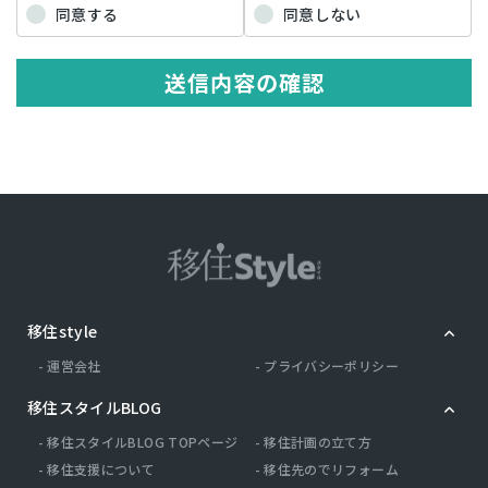
当該情報に含まれる氏名，生年月日，住所，電話番号，連絡先その他
同意する
同意しない
の記述等により特定の個人を識別できる情報を指します。 プライバシ
ー情報のうち「履歴情報および特性情報」とは，上記に定める「個人
情報」以外のものをいい，ご利用いただいたサービスやご購入いただ
送信内容の確認
いた商品，ご覧になったページや広告の履歴，ユーザーが検索された
検索キーワード，ご利用日時，ご利用の方法，ご利用環境，郵便番号
や性別，職業，年齢，ユーザーのIPアドレス，クッキー情報，位置情
報，端末の個体識別情報などを指します。
第２条（プライバシー情報の収集方法）
当社は，ユーザーが利用登録をする際に氏名，生年月日，住所，電話
番号，メールアドレス，銀行口座番号，クレジットカード番号，運転
免許証番号などの個人情報をお尋ねすることがあります。また，ユー
ザーと提携先などとの間でなされたユーザーの個人情報を含む取引記
録や，決済に関する情報を当社の提携先（情報提供元，広告主，広告
配信先などを含みます。以下，｢提携先｣といいます。）などから収集
移住style
することがあります。 当社は，ユーザーについて，利用したサービス
やソフトウエア，購入した商品，閲覧したページや広告の履歴，検索
運営会社
プライバシーポリシー
した検索キーワード，利用日時，利用方法，利用環境（携帯端末を通
じてご利用の場合の当該端末の通信状態，利用に際しての各種設定情
移住スタイルBLOG
報なども含みます），IPアドレス，クッキー情報，位置情報，端末の
個体識別情報などの履歴情報および特性情報を，ユーザーが当社や提
移住スタイルBLOG TOPページ
移住計画の立て方
携先のサービスを利用しまたはページを閲覧する際に収集します。
移住支援について
移住先のでリフォーム