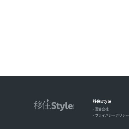
ことがありま
取引記録や，
みます。以下，
ーについて，
歴，検索した
の場合の当該
ス，クッキー
ーザーが当社
第３条（個
当社が個人情
（1）ユーザ
氏名，住所，
移住style
およびそれら
運営会社
（2）ユーザ
プライバシーポリシ
商品を送付し
る目的