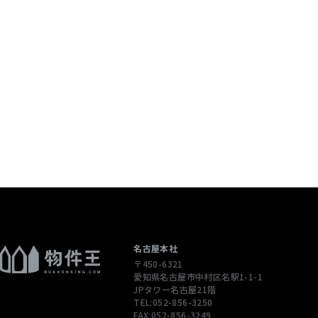
個人情報を含む
配信先などを含
 当社は，ユーザ
ージや広告の履
通じてご利用
），IPアドレ
性情報を，ユ
します。
ただくために，
された商品，
名古屋本社
〒450-6321
合やユーザーに
愛知県名古屋市中村区名駅1-1-1
先情報を利用す
JPタワー名古屋21階
TEL:052-856-3250
FAX:052-856-3249