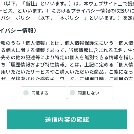
王（以下，「当社」といいます。）は，本ウェブサイト上で提
サービス」といいます。）におけるプライバシー情報の取扱い
イバシーポリシー（以下，「本ポリシー」といいます。）を定
ライバシー情報）
情報のうち「個人情報」とは，個人情報保護法にいう「個人情
する個人に関する情報であって，当該情報に含まれる氏名，生
絡先その他の記述等により特定の個人を識別できる情報を指し
うち「履歴情報および特性情報」とは，上記に定める「個人情
利用いただいたサービスやご購入いただいた商品，ご覧になっ
ーザーが検索された検索キーワード，ご利用日時，ご利用の方
や性別，職業，年齢，ユーザーのIPアドレス，クッキー情報
情報などを指します。
同意する
同意しない
ライバシー情報の収集方法）
送信内容の確認
ザーが利用登録をする際に氏名，生年月日，住所，電話番号，
番号，クレジットカード番号，運転免許証番号などの個人情報