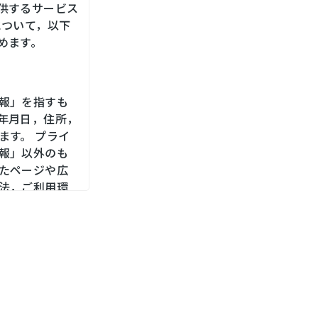
供するサービス
について，以下
めます。
報」を指すも
年月日，住所，
ます。 プライ
報」以外のも
たページや広
法，ご利用環
，位置情報，端
メールアドレ
をお尋ねする