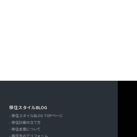
す。また，ユーザーと提携先などとの間でなされたユーザーの
決済に関する情報を当社の提携先（情報提供元，広告主，広告
｢提携先｣といいます。）などから収集することがあります。
利用したサービスやソフトウエア，購入した商品，閲覧したペ
検索キーワード，利用日時，利用方法，利用環境（携帯端末を
端末の通信状態，利用に際しての各種設定情報なども含みます
情報，位置情報，端末の個体識別情報などの履歴情報および特
や提携先のサービスを利用しまたはページを閲覧する際に収集
人情報を収集・利用する目的）
報を収集・利用する目的は，以下のとおりです。
ーに自分の登録情報の閲覧や修正，利用状況の閲覧を行ってい
連絡先，支払方法などの登録情報，利用されたサービスや購入
移住スタイルBLOG
の代金などに関する情報を表示する目的
移住スタイルBLOG TOPページ
ーにお知らせや連絡をするためにメールアドレスを利用する場
ー
移住計画の立て方
たり必要に応じて連絡したりするため，氏名や住所などの連絡
移住支援について
移住先のでリフォーム