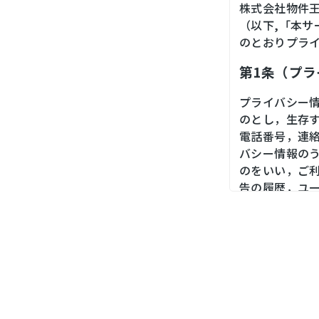
株式会社物件
（以下,「本
のとおりプラ
第1条（プ
プライバシー
のとし，生存
電話番号，連
バシー情報の
のをいい，ご
告の履歴，ユ
境，郵便番号
末の個体識別
第２条（プ
当社は，ユー
ス，銀行口座