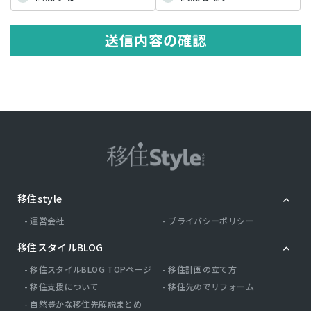
の記述等により特定の個人を識別できる情報を指します。 プライバシ
ー情報のうち「履歴情報および特性情報」とは，上記に定める「個人
情報」以外のものをいい，ご利用いただいたサービスやご購入いただ
送信内容の確認
いた商品，ご覧になったページや広告の履歴，ユーザーが検索された
検索キーワード，ご利用日時，ご利用の方法，ご利用環境，郵便番号
や性別，職業，年齢，ユーザーのIPアドレス，クッキー情報，位置情
報，端末の個体識別情報などを指します。
第２条（プライバシー情報の収集方法）
当社は，ユーザーが利用登録をする際に氏名，生年月日，住所，電話
番号，メールアドレス，銀行口座番号，クレジットカード番号，運転
免許証番号などの個人情報をお尋ねすることがあります。また，ユー
ザーと提携先などとの間でなされたユーザーの個人情報を含む取引記
録や，決済に関する情報を当社の提携先（情報提供元，広告主，広告
配信先などを含みます。以下，｢提携先｣といいます。）などから収集
移住style
することがあります。 当社は，ユーザーについて，利用したサービス
やソフトウエア，購入した商品，閲覧したページや広告の履歴，検索
運営会社
プライバシーポリシー
した検索キーワード，利用日時，利用方法，利用環境（携帯端末を通
じてご利用の場合の当該端末の通信状態，利用に際しての各種設定情
移住スタイルBLOG
報なども含みます），IPアドレス，クッキー情報，位置情報，端末の
個体識別情報などの履歴情報および特性情報を，ユーザーが当社や提
移住スタイルBLOG TOPページ
移住計画の立て方
携先のサービスを利用しまたはページを閲覧する際に収集します。
移住支援について
移住先のでリフォーム
自然豊かな移住先解説まとめ
第３条（個人情報を収集・利用する目的）