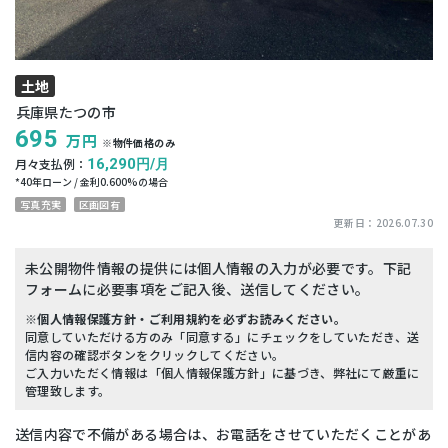
土地
兵庫県たつの市
695
万円
※物件価格のみ
月々支払例：
16,290
円/月
*
40
年ローン / 金利
0.600
%の場合
写真充実
区画図有
更新日：
2026.07.30
未公開物件情報の提供には個人情報の入力が必要です。下記
フォームに必要事項をご記入後、送信してください。
※個人情報保護方針・ご利用規約を必ずお読みください。
同意していただける方のみ「同意する」にチェックをしていただき、送
信内容の確認ボタンをクリックしてください。
ご入力いただく情報は「個人情報保護方針」に基づき、弊社にて厳重に
管理致します。
送信内容で不備がある場合は、お電話をさせていただくことがあ