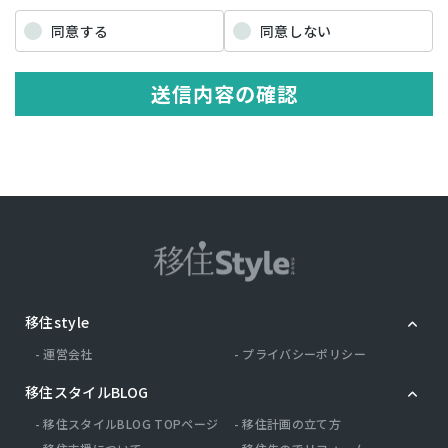
「個人情報」を指すものとし，生存する個人に関する情報であって，
当該情報に含まれる氏名，生年月日，住所，電話番号，連絡先その他
同意する
同意しない
の記述等により特定の個人を識別できる情報を指します。 プライバシ
ー情報のうち「履歴情報および特性情報」とは，上記に定める「個人
情報」以外のものをいい，ご利用いただいたサービスやご購入いただ
送信内容の確認
いた商品，ご覧になったページや広告の履歴，ユーザーが検索された
検索キーワード，ご利用日時，ご利用の方法，ご利用環境，郵便番号
や性別，職業，年齢，ユーザーのIPアドレス，クッキー情報，位置情
報，端末の個体識別情報などを指します。
第２条（プライバシー情報の収集方法）
当社は，ユーザーが利用登録をする際に氏名，生年月日，住所，電話
番号，メールアドレス，銀行口座番号，クレジットカード番号，運転
免許証番号などの個人情報をお尋ねすることがあります。また，ユー
ザーと提携先などとの間でなされたユーザーの個人情報を含む取引記
録や，決済に関する情報を当社の提携先（情報提供元，広告主，広告
配信先などを含みます。以下，｢提携先｣といいます。）などから収集
移住style
することがあります。 当社は，ユーザーについて，利用したサービス
やソフトウエア，購入した商品，閲覧したページや広告の履歴，検索
運営会社
プライバシーポリシー
した検索キーワード，利用日時，利用方法，利用環境（携帯端末を通
じてご利用の場合の当該端末の通信状態，利用に際しての各種設定情
移住スタイルBLOG
報なども含みます），IPアドレス，クッキー情報，位置情報，端末の
個体識別情報などの履歴情報および特性情報を，ユーザーが当社や提
移住スタイルBLOG TOPページ
移住計画の立て方
携先のサービスを利用しまたはページを閲覧する際に収集します。