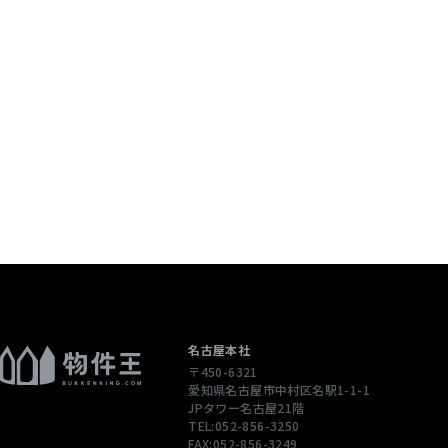
個人情報を含む
配信先などを含
 当社は，ユーザ
ージや広告の履
通じてご利用
），IPアドレ
性情報を，ユ
します。
ただくために，
された商品，
名古屋本社
〒450-6321
合やユーザーに
愛知県名古屋市中村区名駅1-1-1
先情報を利用す
JPタワー名古屋21階
TEL:052-856-3250
FAX:052-856-3249