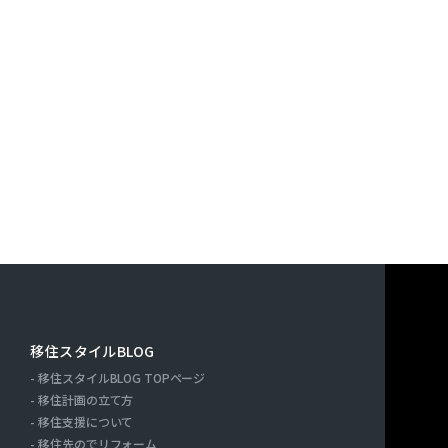
す。また，ユーザーと提携先などとの間でなされたユーザーの
決済に関する情報を当社の提携先（情報提供元，広告主，広告
｢提携先｣といいます。）などから収集することがあります。
利用したサービスやソフトウエア，購入した商品，閲覧したペ
検索キーワード，利用日時，利用方法，利用環境（携帯端末を
端末の通信状態，利用に際しての各種設定情報なども含みます
情報，位置情報，端末の個体識別情報などの履歴情報および特
や提携先のサービスを利用しまたはページを閲覧する際に収集
人情報を収集・利用する目的）
報を収集・利用する目的は，以下のとおりです。
ーに自分の登録情報の閲覧や修正，利用状況の閲覧を行ってい
連絡先，支払方法などの登録情報，利用されたサービスや購入
移住スタイルBLOG
の代金などに関する情報を表示する目的
移住スタイルBLOG TOPページ
ーにお知らせや連絡をするためにメールアドレスを利用する場
ー
移住計画の立て方
たり必要に応じて連絡したりするため，氏名や住所などの連絡
移住支援について
移住先のでリフォーム