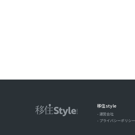
ことがありま
取引記録や，
みます。以下，
ーについて，
歴，検索した
の場合の当該
ス，クッキー
ーザーが当社
第３条（個
当社が個人情
（1）ユーザ
氏名，住所，
移住style
およびそれら
運営会社
（2）ユーザ
プライバシーポリシ
商品を送付し
る目的