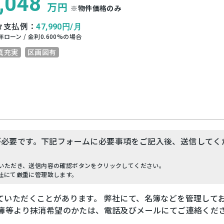
,048
万円
※物件価格のみ
々支払例：
47,990
円/月
年ローン / 金利
0.600
%の場合
真充実
区画図有
が必要です。下記フォームに必要事項をご記入後、送信してく
いただき、送信内容の確認ボタンをクリックしてください。
社にて厳重に管理致します。
ていただくことがあります。 弊社にて、名簿などを管理して
名簿等より抹消希望のかたは、電話及びメールにてご連絡くだ