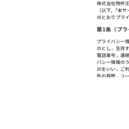
株式会社物件
（以下,「本
のとおりプラ
第1条（プ
プライバシー
のとし，生存
電話番号，連
バシー情報の
のをいい，ご
告の履歴，ユ
境，郵便番号
末の個体識別
第２条（プ
当社は，ユー
ス，銀行口座