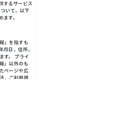
供するサービス
について，以下
めます。
報」を指すも
年月日，住所，
ます。 プライ
報」以外のも
たページや広
法，ご利用環
，位置情報，端
メールアドレ
をお尋ねする