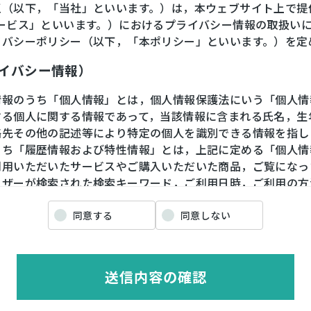
王（以下，「当社」といいます。）は，本ウェブサイト上で提
サービス」といいます。）におけるプライバシー情報の取扱い
イバシーポリシー（以下，「本ポリシー」といいます。）を定
ライバシー情報）
情報のうち「個人情報」とは，個人情報保護法にいう「個人情
する個人に関する情報であって，当該情報に含まれる氏名，生
絡先その他の記述等により特定の個人を識別できる情報を指し
うち「履歴情報および特性情報」とは，上記に定める「個人情
利用いただいたサービスやご購入いただいた商品，ご覧になっ
ーザーが検索された検索キーワード，ご利用日時，ご利用の方
や性別，職業，年齢，ユーザーのIPアドレス，クッキー情報
情報などを指します。
同意する
同意しない
ライバシー情報の収集方法）
送信内容の確認
ザーが利用登録をする際に氏名，生年月日，住所，電話番号，
番号，クレジットカード番号，運転免許証番号などの個人情報