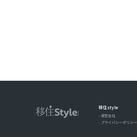
ことがありま
取引記録や，
みます。以下，
ーについて，
歴，検索した
の場合の当該
ス，クッキー
ーザーが当社
第３条（個
当社が個人情
（1）ユーザ
氏名，住所，
移住style
およびそれら
運営会社
（2）ユーザ
プライバシーポリシ
商品を送付し
る目的