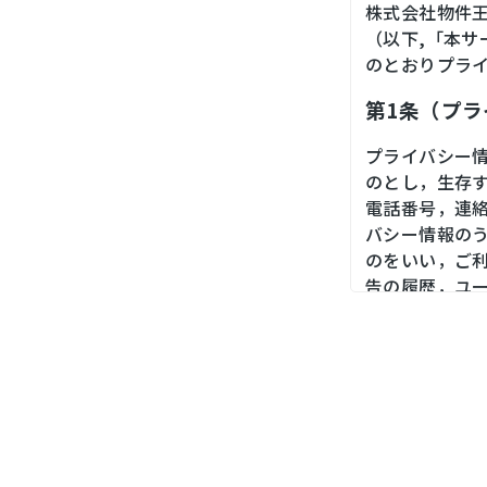
株式会社物件
（以下,「本
のとおりプラ
第1条（プ
プライバシー
のとし，生存
電話番号，連
バシー情報の
のをいい，ご
告の履歴，ユ
境，郵便番号
末の個体識別
第２条（プ
当社は，ユー
ス，銀行口座