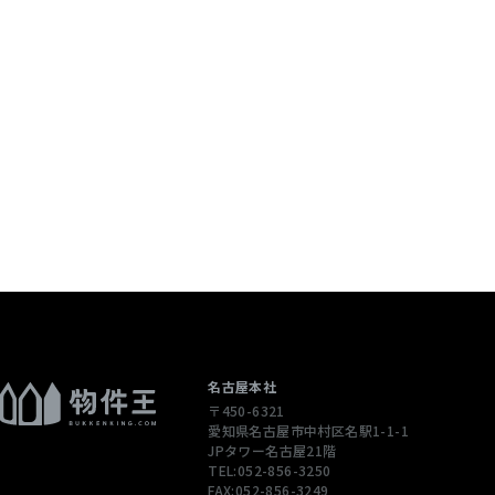
個人情報を含む
配信先などを含
 当社は，ユーザ
ージや広告の履
通じてご利用
），IPアドレ
性情報を，ユ
します。
ただくために，
された商品，
名古屋本社
〒450-6321
合やユーザーに
愛知県名古屋市中村区名駅1-1-1
先情報を利用す
JPタワー名古屋21階
TEL:052-856-3250
FAX:052-856-3249