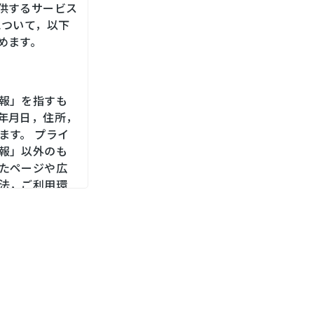
供するサービス
について，以下
めます。
報」を指すも
年月日，住所，
ます。 プライ
報」以外のも
たページや広
法，ご利用環
，位置情報，端
メールアドレ
をお尋ねする