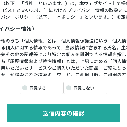
王（以下，「当社」といいます。）は，本ウェブサイト上で提
サービス」といいます。）におけるプライバシー情報の取扱い
イバシーポリシー（以下，「本ポリシー」といいます。）を定
ライバシー情報）
情報のうち「個人情報」とは，個人情報保護法にいう「個人情
する個人に関する情報であって，当該情報に含まれる氏名，生
絡先その他の記述等により特定の個人を識別できる情報を指し
うち「履歴情報および特性情報」とは，上記に定める「個人情
利用いただいたサービスやご購入いただいた商品，ご覧になっ
ーザーが検索された検索キーワード，ご利用日時，ご利用の方
や性別，職業，年齢，ユーザーのIPアドレス，クッキー情報
情報などを指します。
同意する
同意しない
ライバシー情報の収集方法）
送信内容の確認
ザーが利用登録をする際に氏名，生年月日，住所，電話番号，
番号，クレジットカード番号，運転免許証番号などの個人情報