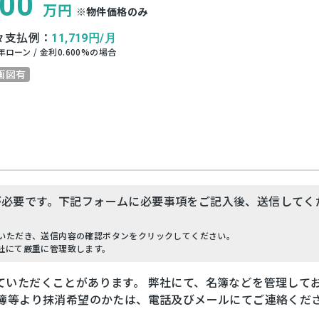
00
万円
※物件価格のみ
々支払例：
11,719
円/月
年ローン / 金利
0.600
%の場合
画図有
が必要です。下記フォームに必要事項をご記入後、送信してく
いただき、送信内容の確認ボタンをクリックしてください。
社にて厳重に管理致します。
ていただくことがあります。 弊社にて、名簿などを管理して
名簿等より抹消希望のかたは、電話及びメールにてご連絡くだ