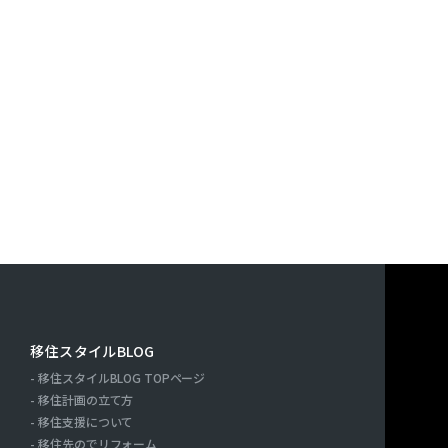
す。また，ユーザーと提携先などとの間でなされたユーザーの
決済に関する情報を当社の提携先（情報提供元，広告主，広告
｢提携先｣といいます。）などから収集することがあります。
利用したサービスやソフトウエア，購入した商品，閲覧したペ
検索キーワード，利用日時，利用方法，利用環境（携帯端末を
端末の通信状態，利用に際しての各種設定情報なども含みます
情報，位置情報，端末の個体識別情報などの履歴情報および特
や提携先のサービスを利用しまたはページを閲覧する際に収集
人情報を収集・利用する目的）
報を収集・利用する目的は，以下のとおりです。
ーに自分の登録情報の閲覧や修正，利用状況の閲覧を行ってい
連絡先，支払方法などの登録情報，利用されたサービスや購入
移住スタイルBLOG
の代金などに関する情報を表示する目的
移住スタイルBLOG TOPページ
ーにお知らせや連絡をするためにメールアドレスを利用する場
ー
移住計画の立て方
たり必要に応じて連絡したりするため，氏名や住所などの連絡
移住支援について
移住先のでリフォーム