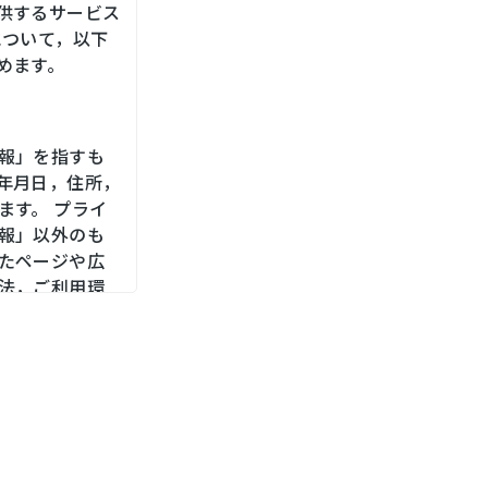
供するサービス
について，以下
めます。
報」を指すも
年月日，住所，
ます。 プライ
報」以外のも
たページや広
法，ご利用環
，位置情報，端
メールアドレ
をお尋ねする