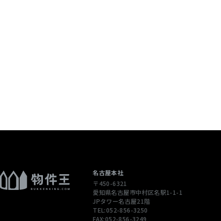
個人情報を含む
配信先などを含
 当社は，ユーザ
ージや広告の履
通じてご利用
），IPアドレ
性情報を，ユ
します。
ただくために，
された商品，
名古屋本社
〒450-6321
合やユーザーに
愛知県名古屋市中村区名駅1-1-1
先情報を利用す
JPタワー名古屋21階
TEL:052-856-3250
FAX:052-856-3249