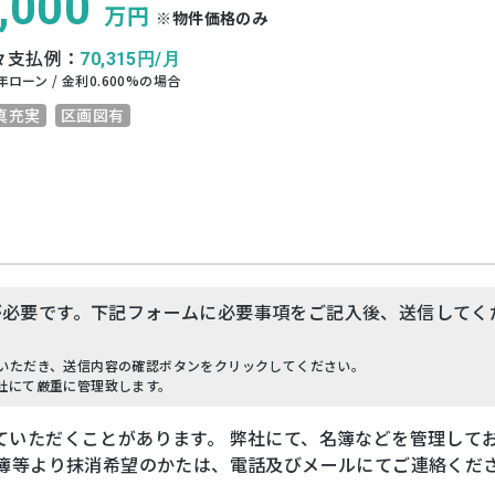
,000
万円
※物件価格のみ
々支払例：
70,315
円/月
年ローン / 金利
0.600
%の場合
真充実
区画図有
が必要です。下記フォームに必要事項をご記入後、送信してく
いただき、送信内容の確認ボタンをクリックしてください。
社にて厳重に管理致します。
ていただくことがあります。 弊社にて、名簿などを管理して
名簿等より抹消希望のかたは、電話及びメールにてご連絡くだ