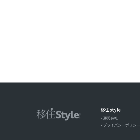
ことがありま
取引記録や，
みます。以下，
ーについて，
歴，検索した
の場合の当該
ス，クッキー
ーザーが当社
第３条（個
当社が個人情
（1）ユーザ
氏名，住所，
移住style
およびそれら
運営会社
（2）ユーザ
プライバシーポリシ
商品を送付し
る目的