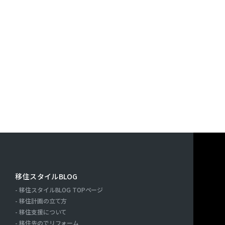
す。また，ユーザーと提携先などとの間でなされたユーザーの
決済に関する情報を当社の提携先（情報提供元，広告主，広告
｢提携先｣といいます。）などから収集することがあります。
利用したサービスやソフトウエア，購入した商品，閲覧したペ
検索キーワード，利用日時，利用方法，利用環境（携帯端末を
端末の通信状態，利用に際しての各種設定情報なども含みます
情報，位置情報，端末の個体識別情報などの履歴情報および特
や提携先のサービスを利用しまたはページを閲覧する際に収集
人情報を収集・利用する目的）
報を収集・利用する目的は，以下のとおりです。
ーに自分の登録情報の閲覧や修正，利用状況の閲覧を行ってい
連絡先，支払方法などの登録情報，利用されたサービスや購入
移住スタイルBLOG
の代金などに関する情報を表示する目的
移住スタイルBLOG TOPページ
ーにお知らせや連絡をするためにメールアドレスを利用する場
ー
移住計画の立て方
たり必要に応じて連絡したりするため，氏名や住所などの連絡
移住支援について
移住先のでリフォーム