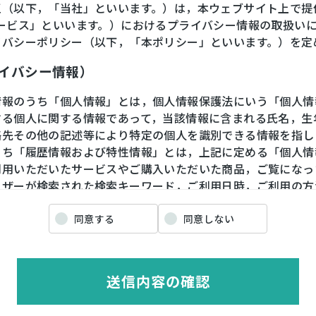
王（以下，「当社」といいます。）は，本ウェブサイト上で提
サービス」といいます。）におけるプライバシー情報の取扱い
イバシーポリシー（以下，「本ポリシー」といいます。）を定
ライバシー情報）
情報のうち「個人情報」とは，個人情報保護法にいう「個人情
する個人に関する情報であって，当該情報に含まれる氏名，生
絡先その他の記述等により特定の個人を識別できる情報を指し
うち「履歴情報および特性情報」とは，上記に定める「個人情
利用いただいたサービスやご購入いただいた商品，ご覧になっ
ーザーが検索された検索キーワード，ご利用日時，ご利用の方
や性別，職業，年齢，ユーザーのIPアドレス，クッキー情報
情報などを指します。
同意する
同意しない
ライバシー情報の収集方法）
送信内容の確認
ザーが利用登録をする際に氏名，生年月日，住所，電話番号，
番号，クレジットカード番号，運転免許証番号などの個人情報