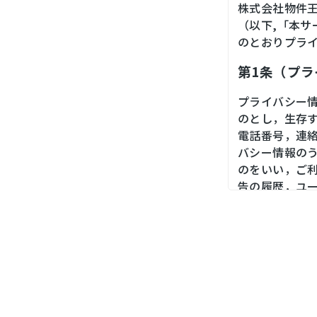
株式会社物件
（以下,「本
のとおりプラ
第1条（プ
プライバシー
のとし，生存
電話番号，連
バシー情報の
のをいい，ご
告の履歴，ユ
境，郵便番号
末の個体識別
第２条（プ
当社は，ユー
ス，銀行口座