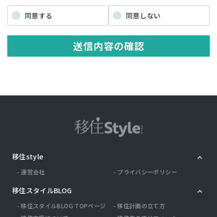
「個人情報」を指すものとし，生存する個人に関する情報であって，
当該情報に含まれる氏名，生年月日，住所，電話番号，連絡先その他
同意する
同意しない
の記述等により特定の個人を識別できる情報を指します。 プライバシ
ー情報のうち「履歴情報および特性情報」とは，上記に定める「個人
情報」以外のものをいい，ご利用いただいたサービスやご購入いただ
送信内容の確認
いた商品，ご覧になったページや広告の履歴，ユーザーが検索された
検索キーワード，ご利用日時，ご利用の方法，ご利用環境，郵便番号
や性別，職業，年齢，ユーザーのIPアドレス，クッキー情報，位置情
報，端末の個体識別情報などを指します。
第２条（プライバシー情報の収集方法）
当社は，ユーザーが利用登録をする際に氏名，生年月日，住所，電話
番号，メールアドレス，銀行口座番号，クレジットカード番号，運転
免許証番号などの個人情報をお尋ねすることがあります。また，ユー
ザーと提携先などとの間でなされたユーザーの個人情報を含む取引記
録や，決済に関する情報を当社の提携先（情報提供元，広告主，広告
配信先などを含みます。以下，｢提携先｣といいます。）などから収集
移住style
することがあります。 当社は，ユーザーについて，利用したサービス
やソフトウエア，購入した商品，閲覧したページや広告の履歴，検索
運営会社
プライバシーポリシー
した検索キーワード，利用日時，利用方法，利用環境（携帯端末を通
じてご利用の場合の当該端末の通信状態，利用に際しての各種設定情
移住スタイルBLOG
報なども含みます），IPアドレス，クッキー情報，位置情報，端末の
個体識別情報などの履歴情報および特性情報を，ユーザーが当社や提
移住スタイルBLOG TOPページ
移住計画の立て方
携先のサービスを利用しまたはページを閲覧する際に収集します。