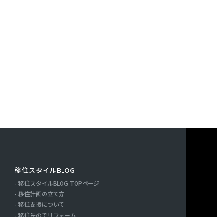
す。また，ユーザーと提携先などとの間でなされたユーザーの
決済に関する情報を当社の提携先（情報提供元，広告主，広告
｢提携先｣といいます。）などから収集することがあります。
利用したサービスやソフトウエア，購入した商品，閲覧したペ
検索キーワード，利用日時，利用方法，利用環境（携帯端末を
端末の通信状態，利用に際しての各種設定情報なども含みます
情報，位置情報，端末の個体識別情報などの履歴情報および特
や提携先のサービスを利用しまたはページを閲覧する際に収集
人情報を収集・利用する目的）
報を収集・利用する目的は，以下のとおりです。
ーに自分の登録情報の閲覧や修正，利用状況の閲覧を行ってい
連絡先，支払方法などの登録情報，利用されたサービスや購入
移住スタイルBLOG
の代金などに関する情報を表示する目的
移住スタイルBLOG TOPページ
ーにお知らせや連絡をするためにメールアドレスを利用する場
ー
移住計画の立て方
たり必要に応じて連絡したりするため，氏名や住所などの連絡
移住支援について
移住先のでリフォーム