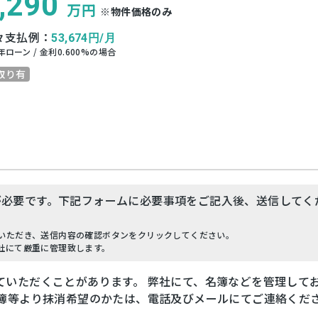
,290
万円
※物件価格のみ
々支払例：
53,674
円/月
年ローン / 金利
0.600
%の場合
取り有
が必要です。下記フォームに必要事項をご記入後、送信してく
いただき、送信内容の確認ボタンをクリックしてください。
社にて厳重に管理致します。
ていただくことがあります。 弊社にて、名簿などを管理して
名簿等より抹消希望のかたは、電話及びメールにてご連絡くだ