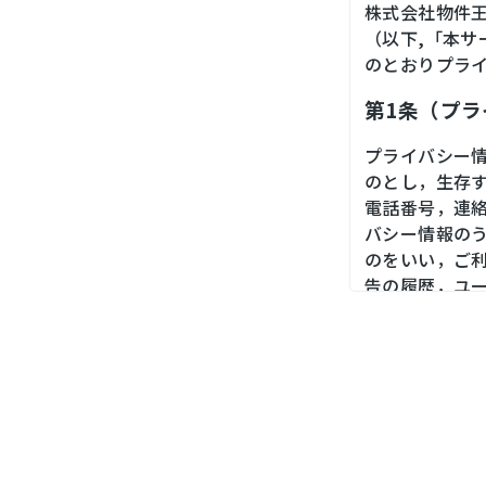
株式会社物件
（以下,「本
のとおりプラ
第1条（プ
プライバシー
のとし，生存
電話番号，連
バシー情報の
のをいい，ご
告の履歴，ユ
境，郵便番号
末の個体識別
第２条（プ
当社は，ユー
ス，銀行口座