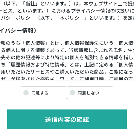
王（以下，「当社」といいます。）は，本ウェブサイト上で提
サービス」といいます。）におけるプライバシー情報の取扱い
イバシーポリシー（以下，「本ポリシー」といいます。）を定
ライバシー情報）
情報のうち「個人情報」とは，個人情報保護法にいう「個人情
する個人に関する情報であって，当該情報に含まれる氏名，生
絡先その他の記述等により特定の個人を識別できる情報を指し
うち「履歴情報および特性情報」とは，上記に定める「個人情
利用いただいたサービスやご購入いただいた商品，ご覧になっ
ーザーが検索された検索キーワード，ご利用日時，ご利用の方
や性別，職業，年齢，ユーザーのIPアドレス，クッキー情報
情報などを指します。
同意する
同意しない
ライバシー情報の収集方法）
送信内容の確認
ザーが利用登録をする際に氏名，生年月日，住所，電話番号，
番号，クレジットカード番号，運転免許証番号などの個人情報