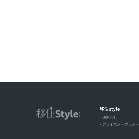
ことがありま
取引記録や，
みます。以下，
ーについて，
歴，検索した
の場合の当該
ス，クッキー
ーザーが当社
第３条（個
当社が個人情
（1）ユーザ
氏名，住所，
移住style
およびそれら
運営会社
（2）ユーザ
プライバシーポリシ
商品を送付し
る目的