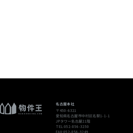
個人情報を含む
配信先などを含
 当社は，ユーザ
ージや広告の履
通じてご利用
），IPアドレ
性情報を，ユ
します。
ただくために，
された商品，
名古屋本社
〒450-6321
合やユーザーに
愛知県名古屋市中村区名駅1-1-1
先情報を利用す
JPタワー名古屋21階
TEL:052-856-3250
FAX:052-856-3249