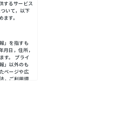
供するサービス
について，以下
めます。
報」を指すも
年月日，住所，
ます。 プライ
報」以外のも
たページや広
法，ご利用環
，位置情報，端
メールアドレ
をお尋ねする