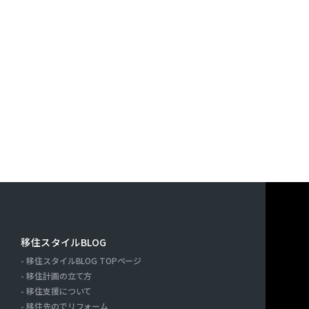
す。また，ユーザーと提携先などとの間でなされたユーザーの
決済に関する情報を当社の提携先（情報提供元，広告主，広告
｢提携先｣といいます。）などから収集することがあります。
利用したサービスやソフトウエア，購入した商品，閲覧したペ
検索キーワード，利用日時，利用方法，利用環境（携帯端末を
端末の通信状態，利用に際しての各種設定情報なども含みます
情報，位置情報，端末の個体識別情報などの履歴情報および特
や提携先のサービスを利用しまたはページを閲覧する際に収集
人情報を収集・利用する目的）
報を収集・利用する目的は，以下のとおりです。
ーに自分の登録情報の閲覧や修正，利用状況の閲覧を行ってい
連絡先，支払方法などの登録情報，利用されたサービスや購入
移住スタイルBLOG
の代金などに関する情報を表示する目的
移住スタイルBLOG TOPページ
ーにお知らせや連絡をするためにメールアドレスを利用する場
ー
移住計画の立て方
たり必要に応じて連絡したりするため，氏名や住所などの連絡
移住支援について
移住先のでリフォーム