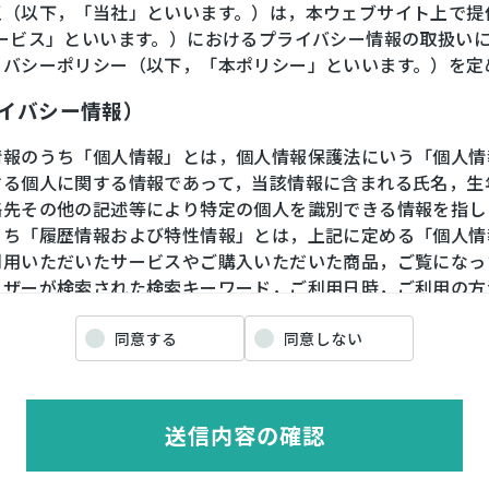
王（以下，「当社」といいます。）は，本ウェブサイト上で提
サービス」といいます。）におけるプライバシー情報の取扱い
イバシーポリシー（以下，「本ポリシー」といいます。）を定
ライバシー情報）
情報のうち「個人情報」とは，個人情報保護法にいう「個人情
する個人に関する情報であって，当該情報に含まれる氏名，生
絡先その他の記述等により特定の個人を識別できる情報を指し
うち「履歴情報および特性情報」とは，上記に定める「個人情
利用いただいたサービスやご購入いただいた商品，ご覧になっ
ーザーが検索された検索キーワード，ご利用日時，ご利用の方
や性別，職業，年齢，ユーザーのIPアドレス，クッキー情報
情報などを指します。
同意する
同意しない
ライバシー情報の収集方法）
送信内容の確認
ザーが利用登録をする際に氏名，生年月日，住所，電話番号，
番号，クレジットカード番号，運転免許証番号などの個人情報