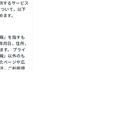
供するサービス
について，以下
めます。
報」を指すも
年月日，住所，
ます。 プライ
報」以外のも
たページや広
法，ご利用環
，位置情報，端
メールアドレ
をお尋ねする