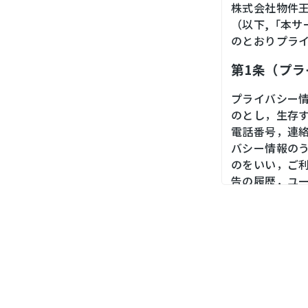
株式会社物件
（以下,「本
のとおりプラ
第1条（プ
プライバシー
のとし，生存
電話番号，連
バシー情報の
のをいい，ご
告の履歴，ユ
境，郵便番号
末の個体識別
第２条（プ
当社は，ユー
ス，銀行口座