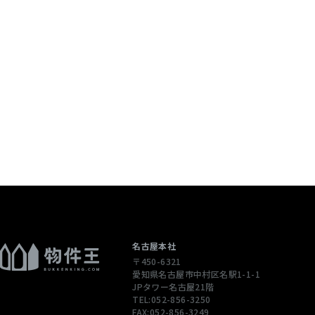
個人情報を含む
配信先などを含
 当社は，ユーザ
ージや広告の履
通じてご利用
），IPアドレ
性情報を，ユ
します。
ただくために，
された商品，
名古屋本社
〒450-6321
合やユーザーに
愛知県名古屋市中村区名駅1-1-1
先情報を利用す
JPタワー名古屋21階
TEL:052-856-3250
FAX:052-856-3249