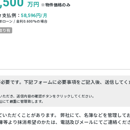
,500
万円
※物件価格のみ
々支払例：
58,596
円/月
年ローン / 金利
0.600
%の場合
取り有
が必要です。下記フォームに必要事項をご記入後、送信してく
いただき、送信内容の確認ボタンをクリックしてください。
社にて厳重に管理致します。
ていただくことがあります。 弊社にて、名簿などを管理して
名簿等より抹消希望のかたは、電話及びメールにてご連絡くだ