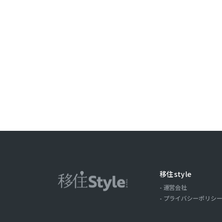
ことがありま
取引記録や，
みます。以下，
ーについて，
歴，検索した
の場合の当該
ス，クッキー
ーザーが当社
第３条（個
当社が個人情
（1）ユーザ
氏名，住所，
移住style
およびそれら
運営会社
（2）ユーザ
プライバシーポリシ
商品を送付し
る目的