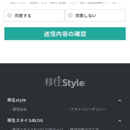
プライバシー情報のうち「個人情報」とは，個人情報保護法にいう
「個人情報」を指すものとし，生存する個人に関する情報であって，
当該情報に含まれる氏名，生年月日，住所，電話番号，連絡先その他
同意する
同意しない
の記述等により特定の個人を識別できる情報を指します。 プライバシ
ー情報のうち「履歴情報および特性情報」とは，上記に定める「個人
情報」以外のものをいい，ご利用いただいたサービスやご購入いただ
送信内容の確認
いた商品，ご覧になったページや広告の履歴，ユーザーが検索された
検索キーワード，ご利用日時，ご利用の方法，ご利用環境，郵便番号
や性別，職業，年齢，ユーザーのIPアドレス，クッキー情報，位置情
報，端末の個体識別情報などを指します。
第２条（プライバシー情報の収集方法）
当社は，ユーザーが利用登録をする際に氏名，生年月日，住所，電話
番号，メールアドレス，銀行口座番号，クレジットカード番号，運転
免許証番号などの個人情報をお尋ねすることがあります。また，ユー
ザーと提携先などとの間でなされたユーザーの個人情報を含む取引記
録や，決済に関する情報を当社の提携先（情報提供元，広告主，広告
配信先などを含みます。以下，｢提携先｣といいます。）などから収集
移住style
することがあります。 当社は，ユーザーについて，利用したサービス
やソフトウエア，購入した商品，閲覧したページや広告の履歴，検索
運営会社
プライバシーポリシー
した検索キーワード，利用日時，利用方法，利用環境（携帯端末を通
じてご利用の場合の当該端末の通信状態，利用に際しての各種設定情
移住スタイルBLOG
報なども含みます），IPアドレス，クッキー情報，位置情報，端末の
個体識別情報などの履歴情報および特性情報を，ユーザーが当社や提
移住スタイルBLOG TOPページ
移住計画の立て方