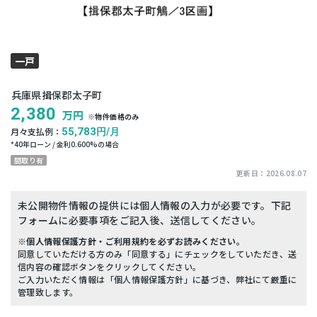
一戸
建て
兵庫県揖保郡太子町
2,380
万円
※物件価格のみ
月々支払例：
55,783
円/月
*
40
年ローン / 金利
0.600
%の場合
間取り有
更新日：
2026.08.07
未公開物件情報の提供には個人情報の入力が必要です。下記
フォームに必要事項をご記入後、送信してください。
※個人情報保護方針・ご利用規約を必ずお読みください。
同意していただける方のみ「同意する」にチェックをしていただき、送
信内容の確認ボタンをクリックしてください。
ご入力いただく情報は「個人情報保護方針」に基づき、弊社にて厳重に
管理致します。