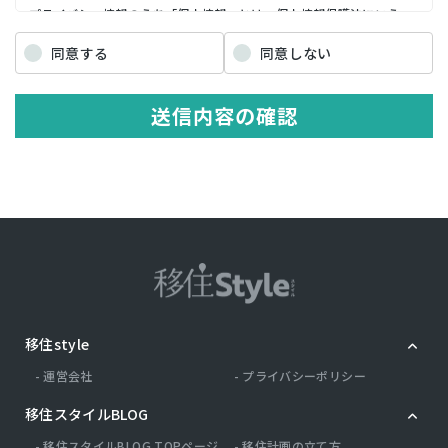
プライバシー情報のうち「個人情報」とは，個人情報保護法にいう
「個人情報」を指すものとし，生存する個人に関する情報であって，
当該情報に含まれる氏名，生年月日，住所，電話番号，連絡先その他
同意する
同意しない
の記述等により特定の個人を識別できる情報を指します。 プライバシ
ー情報のうち「履歴情報および特性情報」とは，上記に定める「個人
情報」以外のものをいい，ご利用いただいたサービスやご購入いただ
送信内容の確認
いた商品，ご覧になったページや広告の履歴，ユーザーが検索された
検索キーワード，ご利用日時，ご利用の方法，ご利用環境，郵便番号
や性別，職業，年齢，ユーザーのIPアドレス，クッキー情報，位置情
報，端末の個体識別情報などを指します。
第２条（プライバシー情報の収集方法）
当社は，ユーザーが利用登録をする際に氏名，生年月日，住所，電話
番号，メールアドレス，銀行口座番号，クレジットカード番号，運転
免許証番号などの個人情報をお尋ねすることがあります。また，ユー
ザーと提携先などとの間でなされたユーザーの個人情報を含む取引記
録や，決済に関する情報を当社の提携先（情報提供元，広告主，広告
配信先などを含みます。以下，｢提携先｣といいます。）などから収集
移住style
することがあります。 当社は，ユーザーについて，利用したサービス
やソフトウエア，購入した商品，閲覧したページや広告の履歴，検索
運営会社
プライバシーポリシー
した検索キーワード，利用日時，利用方法，利用環境（携帯端末を通
じてご利用の場合の当該端末の通信状態，利用に際しての各種設定情
移住スタイルBLOG
報なども含みます），IPアドレス，クッキー情報，位置情報，端末の
個体識別情報などの履歴情報および特性情報を，ユーザーが当社や提
移住スタイルBLOG TOPページ
移住計画の立て方