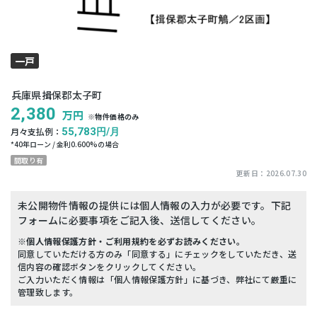
一戸
建て
兵庫県揖保郡太子町
2,380
万円
※物件価格のみ
月々支払例：
55,783
円/月
*
40
年ローン / 金利
0.600
%の場合
間取り有
更新日：
2026.07.30
未公開物件情報の提供には個人情報の入力が必要です。下記
フォームに必要事項をご記入後、送信してください。
※個人情報保護方針・ご利用規約を必ずお読みください。
同意していただける方のみ「同意する」にチェックをしていただき、送
信内容の確認ボタンをクリックしてください。
ご入力いただく情報は「個人情報保護方針」に基づき、弊社にて厳重に
管理致します。