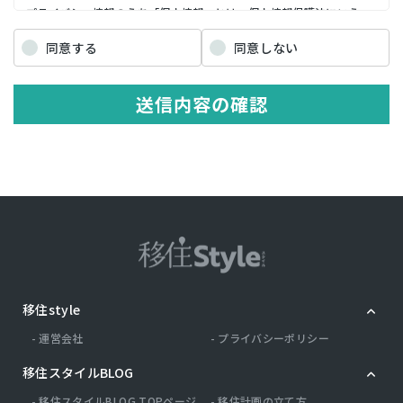
プライバシー情報のうち「個人情報」とは，個人情報保護法にいう
「個人情報」を指すものとし，生存する個人に関する情報であって，
当該情報に含まれる氏名，生年月日，住所，電話番号，連絡先その他
同意する
同意しない
の記述等により特定の個人を識別できる情報を指します。 プライバシ
ー情報のうち「履歴情報および特性情報」とは，上記に定める「個人
情報」以外のものをいい，ご利用いただいたサービスやご購入いただ
送信内容の確認
いた商品，ご覧になったページや広告の履歴，ユーザーが検索された
検索キーワード，ご利用日時，ご利用の方法，ご利用環境，郵便番号
や性別，職業，年齢，ユーザーのIPアドレス，クッキー情報，位置情
報，端末の個体識別情報などを指します。
第２条（プライバシー情報の収集方法）
当社は，ユーザーが利用登録をする際に氏名，生年月日，住所，電話
番号，メールアドレス，銀行口座番号，クレジットカード番号，運転
免許証番号などの個人情報をお尋ねすることがあります。また，ユー
ザーと提携先などとの間でなされたユーザーの個人情報を含む取引記
録や，決済に関する情報を当社の提携先（情報提供元，広告主，広告
配信先などを含みます。以下，｢提携先｣といいます。）などから収集
移住style
することがあります。 当社は，ユーザーについて，利用したサービス
やソフトウエア，購入した商品，閲覧したページや広告の履歴，検索
運営会社
プライバシーポリシー
した検索キーワード，利用日時，利用方法，利用環境（携帯端末を通
じてご利用の場合の当該端末の通信状態，利用に際しての各種設定情
移住スタイルBLOG
報なども含みます），IPアドレス，クッキー情報，位置情報，端末の
個体識別情報などの履歴情報および特性情報を，ユーザーが当社や提
移住スタイルBLOG TOPページ
移住計画の立て方