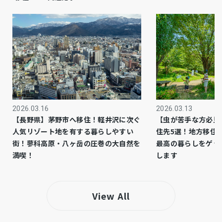
即時
引渡時期
有
駐車場
公共
上水道
公共
下水道
都市ガス
ガス
2026.03.16
2026.03.13
【長野県】茅野市へ移住！軽井沢に次ぐ
【虫が苦手な方必見
市街化区域
都市計画
人気リゾート地を有する暮らしやすい
住先5選！地方移住
街！蓼科高原・八ヶ岳の圧巻の大自然を
最高の暮らしをゲッ
1種低層
用途地域
満喫！
します
側溝、システムキッチン、カウンターキッチ
設備・条件
ン、シャンプードレッサー、洗浄便座、浴室乾
View All
燥機、複層ガラス、モニタ付インターホン、
1BOX駐車可、駐車場２台分、駐車場３台分、