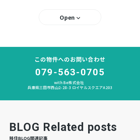
50％
建ぺい率
Open
100％
容積率
所有権
土地権利
木造 スレート葺 地上2階建
構造および階数
この物件へのお問い合わせ
武庫
小学校区
079-563-0705
with Be株式会社
狭間
中学校区
兵庫県三田市西山2-28-3 ロイヤルスクエアA203
－
私道負担
宅地
地目
BLOG Related posts
完成済
現況
移住BLOG関連記事