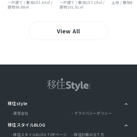
一戸建て / 敷地101.63㎡ /
一戸建て / 敷地157.19㎡ /
土地 / 敷地863
建物96.88㎡
建物101.01㎡
View All
移住style
運営会社
プライバシーポリシー
移住スタイルBLOG
移住スタイルBLOG TOPページ
移住計画の立て方