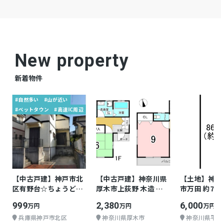
床下収納、トイレ２箇所、両面道路、ファース
ト住建施工、宅配BOX
※照明器具・カーテンレール等は別途注文で
備考
New property
す。
新着物件
仲介
取引態様
#自然多い
#山が近い
#ベットタウン
#高速IC周辺
【中古戸建】神戸市北
【中古戸建】神奈川県
【土地】神
区有野台☆ちょうどよ
厚木市上荻野 木造 地
市万田 約79
い戸建て
上2階 4LDK
999
2,380
6,000
万円
万円
万円
兵庫県神戸市北区
神奈川県厚木市
神奈川県平