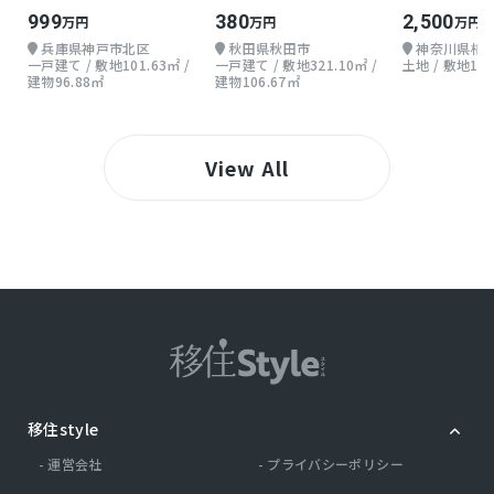
い戸建て
地上1階 4DK
30.35坪
999
380
2,500
万円
万円
万円
兵庫県神戸市北区
秋田県秋田市
神奈川県相
一戸建て / 敷地101.63㎡ /
一戸建て / 敷地321.10㎡ /
土地 / 敷地100
建物96.88㎡
建物106.67㎡
View All
移住style
運営会社
プライバシーポリシー