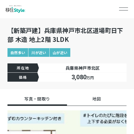
【新築戸建】兵庫県神戸市北区道場町日下
部 木造 地上2階 3LDK
自然多い
川が近い
山が近い
兵庫県神戸市北区
所在地
3,080
価格
万円
写真・間取り
地図