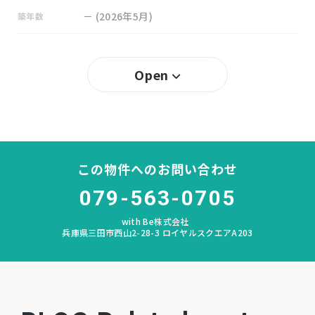
－ (2026年5月)
築年数
40％
建ぺい率
Open
80％
容積率
所有権
土地権利
木造 在来軸組工法（モジュール910） 地上2
構造および階数
この物件へのお問い合わせ
階建
079-563-0705
道場
小学校区
with Be株式会社
兵庫県三田市西山2-28-3 ロイヤルスクエアA203
北神戸
中学校区
－
私道負担
宅地
地目