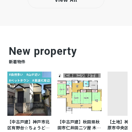
ッキングヒーター、オール電化、シャンプード
レッサー、洗浄便座、浴室乾燥機、ウォークイ
ンクローゼット、モニタ付インターホン、
1BOX駐車可、駐車場２台分、床下収納、トイ
レ２箇所、角部屋、一建設施工、住宅性能６項
目で最高等級取得、長期優良住宅認定物件、省
New property
エネ、地盤サポート20年保証、10年後の無料
新着物件
点検
#自然多い
#山が近い
※網戸・照明・カーテン・カーテンレールはオ
備考
#ベットタウン
#高速IC周辺
プションです
仲介
取引態様
【中古戸建】神戸市北
【中古戸建】秋田県秋
【土地】神
区有野台☆ちょうどよ
田市仁井田二ツ屋 木造
原市中央区由