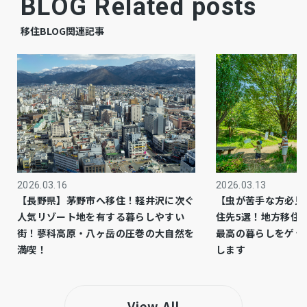
BLOG Related posts
建築中
現況
移住BLOG関連記事
予定
引渡時期
有
駐車場
公共
上水道
公共
下水道
2026.03.16
2026.03.13
その他
ガス
【長野県】茅野市へ移住！軽井沢に次ぐ
【虫が苦手な方必見
人気リゾート地を有する暮らしやすい
住先5選！地方移住
市街化区域
都市計画
街！蓼科高原・八ヶ岳の圧巻の大自然を
最高の暮らしをゲッ
満喫！
します
1種低層
用途地域
システムキッチン、カウンターキッチン、IHク
設備・条件
View All