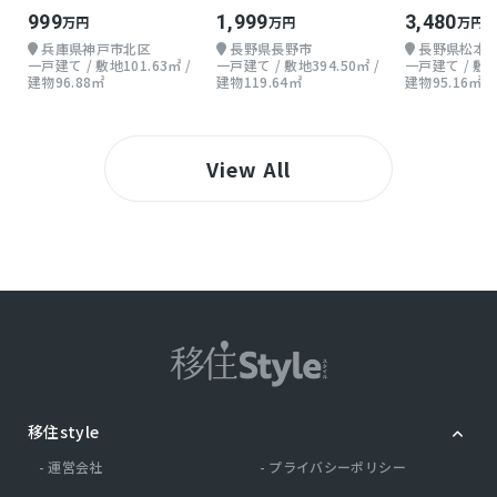
い戸建て
地上2階 3SLDK
3LDK
999
1,999
3,480
万円
万円
万円
兵庫県神戸市北区
長野県長野市
長野県松本
一戸建て / 敷地101.63㎡ /
一戸建て / 敷地394.50㎡ /
一戸建て / 敷地1
建物96.88㎡
建物119.64㎡
建物95.16㎡
View All
移住style
運営会社
プライバシーポリシー