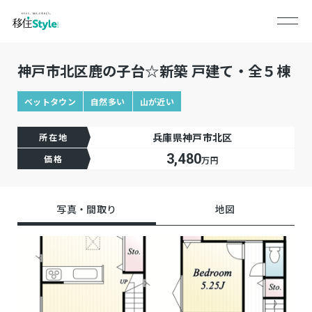
神戸市北区鹿の子台☆新築 戸建て・全５棟
ベットタウン
自然多い
山が近い
兵庫県神戸市北区
所在地
3,480
価格
万円
写真・間取り
地図