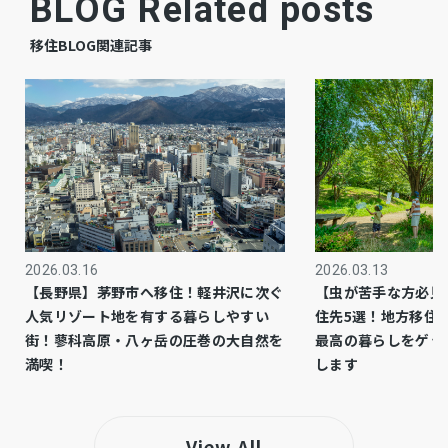
BLOG Related posts
完成済
現況
移住BLOG関連記事
相談
引渡時期
有
駐車場
公共
上水道
公共
下水道
都市ガス
ガス
2026.03.16
2026.03.13
【長野県】茅野市へ移住！軽井沢に次ぐ
【虫が苦手な方必見
市街化区域
都市計画
人気リゾート地を有する暮らしやすい
住先5選！地方移住
街！蓼科高原・八ヶ岳の圧巻の大自然を
最高の暮らしをゲッ
1種低層
用途地域
満喫！
します
カウンターキッチン、食器洗浄乾燥機、シャン
設備・条件
プードレッサー、洗浄便座、浴室乾燥機、モニ
View All