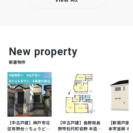
タ付インターホン、駐車場２台分、床下収納、
トイレ２箇所、乾太くん、制震ダンパー採用、
全窓ペアガラス(Low-Eガラス)、TOCLAS製キ
ッチン、耐震等級3、地盤保証20年、EVコンセ
ント、リビング扉高さ2.3m、幅900mmの洗面
台、電子ドアスマートキー、鉄筋コンクリート
New property
べた基礎・基礎パッキン仕様、外壁サイディン
新着物件
グ、低ホルム建材FFを使用、玄関収納、外部水
栓
#自然多い
#山が近い
#ベットタウン
#高速IC周辺
◇消費税、外構費、建築確認費用、水道負担金
備考
すべて込み ◇住宅瑕疵担保責任保険加入済
仲介
取引態様
【中古戸建】神戸市北
【中古戸建】長野県長
【新築戸建
区有野台☆ちょうどよ
野市松代町岩野 木造
本市並柳 木