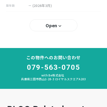
－ (2026年3月)
築年数
40％
建ぺい率
Open
80％
容積率
所有権
土地権利
木造 地上2階建
構造および階数
この物件へのお問い合わせ
鹿の子台
小学校区
079-563-0705
with Be株式会社
北神戸
中学校区
兵庫県三田市西山2-28-3 ロイヤルスクエアA203
－
私道負担
宅地
地目