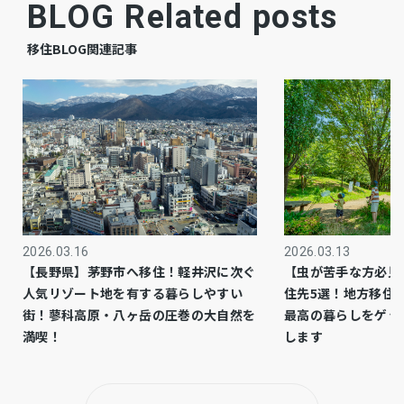
BLOG Related posts
空
現況
移住BLOG関連記事
相談
引渡時期
有
駐車場
公共
上水道
公共
下水道
都市ガス
ガス
2026.03.16
2026.03.13
【長野県】茅野市へ移住！軽井沢に次ぐ
【虫が苦手な方必見
市街化区域
都市計画
人気リゾート地を有する暮らしやすい
住先5選！地方移住
街！蓼科高原・八ヶ岳の圧巻の大自然を
最高の暮らしをゲッ
1種低層
用途地域
満喫！
します
側溝、システムキッチン、カウンターキッチ
設備・条件
ン、食器洗浄乾燥機、シャンプードレッサー、