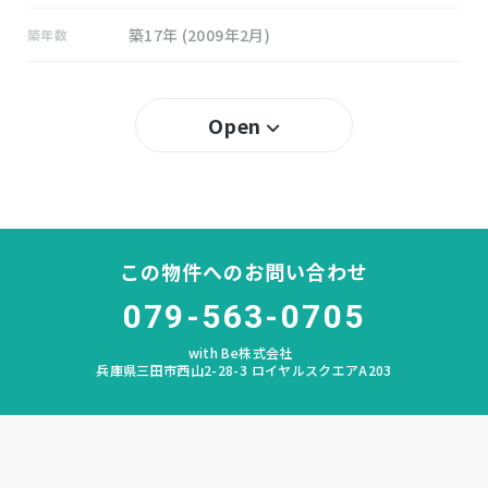
築17年 (2009年2月)
築年数
50％
建ぺい率
Open
100％
容積率
所有権
土地権利
木造 瓦葺き 地上2階建
構造および階数
この物件へのお問い合わせ
長尾
小学校区
079-563-0705
with Be株式会社
北神戸
中学校区
兵庫県三田市西山2-28-3 ロイヤルスクエアA203
－
私道負担
宅地
地目