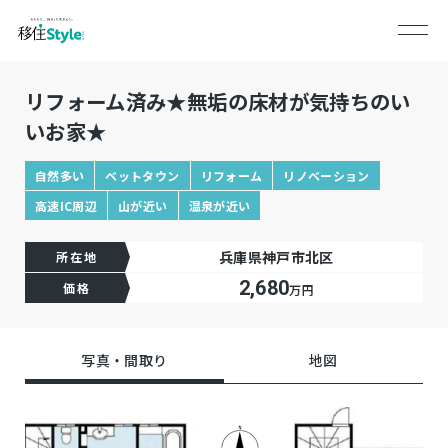
リフォーム済み★無垢の床材が気持ちのい
いお家★
自然多い
ベットタウン
リフォーム
リノベーション
高速IC周辺
山が近い
温泉が近い
兵庫県神戸市北区
所在地
2,680
価格
万円
写真・間取り
地図