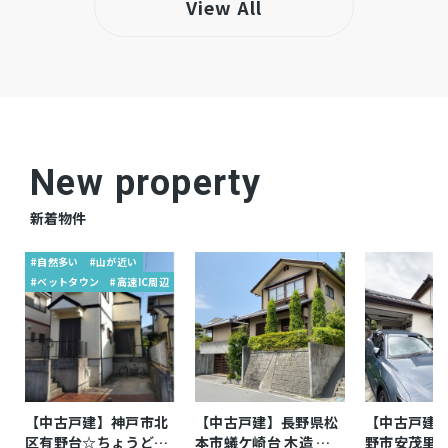
View All
洗浄便座、1BOX駐車可、駐車場２台分、トイ
レ２箇所、リフォーム済み、南向き、陽当たり
良好、駐車2台(車種によっては3台可)、無垢フ
ローリング(LDK＋各部屋＋ホール)
◇リフォーム内容(R8年5月7日完工)無垢フロー
備考
New property
リング研磨・塗装、クロス張替(全室)、玄関・
ポーチタイル張替、畳表替、障子・網戸張替、
新着物件
浴室交換、リペア、ハウスクリーニング ◇固
#自然多い
#山が近い
定資産税・都市計画税：年税額100,140 円 (令
#ベットタウン
#高速IC周辺
和8年度)
仲介
取引態様
【中古戸建】神戸市北
【中古戸建】長野県松
【中古戸建
区有野台☆ちょうどよ
本市蟻ケ崎台 木造 地
野市安茂里小