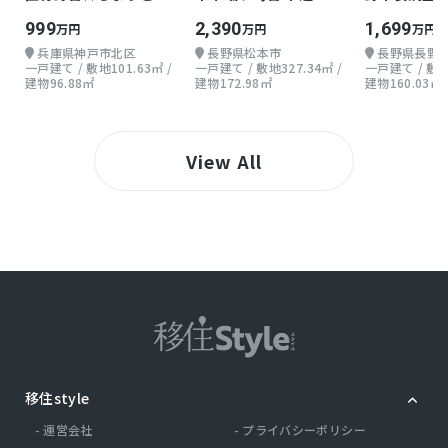
い戸建て
上2階 5LDK
地上2階 5SL
999
2,390
1,699
万円
万円
万円
兵庫県神戸市北区
長野県松本市
長野県長野
一戸建て / 敷地101.63㎡ /
一戸建て / 敷地327.34㎡ /
一戸建て / 敷地2
建物96.88㎡
建物172.98㎡
建物160.03㎡
View All
移住style
運営会社
プライバシーポリシー