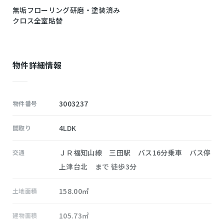
無垢フローリング研磨・塗装済み
クロス全室貼替
物件詳細情報
3003237
物件番号
4LDK
間取り
ＪＲ福知山線 三田駅 バス16分乗車 バス停
交通
上津台北 まで 徒歩3分
158.00㎡
土地面積
105.73㎡
建物面積