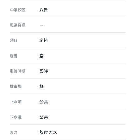
八景
中学校区
－
私道負担
宅地
地目
空
現況
即時
引渡時期
無
駐車場
公共
上水道
公共
下水道
都市ガス
ガス