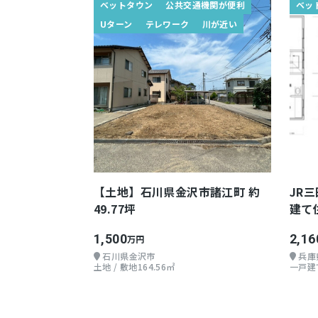
ベットタウン
公共交通機関が便利
ベッ
Uターン
テレワーク
川が近い
【土地】石川県金沢市諸江町 約
JR
49.77坪
建て
1,500
2,16
万円
石川県金沢市
兵庫
土地 / 敷地164.56㎡
一戸建て