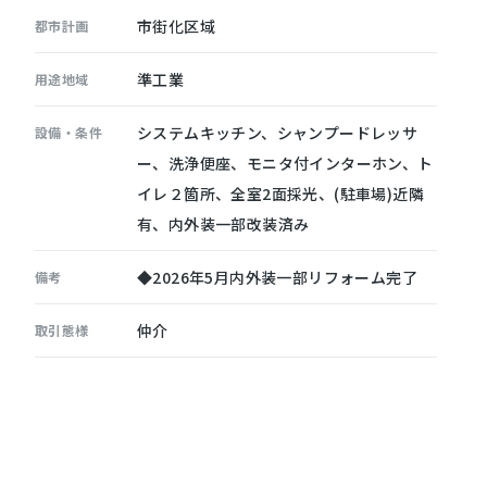
市街化区域
都市計画
準工業
用途地域
システムキッチン、シャンプードレッサ
設備・条件
ー、洗浄便座、モニタ付インターホン、ト
イレ２箇所、全室2面採光、(駐車場)近隣
有、内外装一部改装済み
◆2026年5月内外装一部リフォーム完了
備考
仲介
取引態様