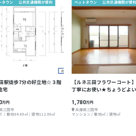
トタウン
公共交通機関が便利
ベットタウン
公共交通機関が便
三田駅徒歩7分の好立地☆３階
【ルネ三田フラワーコート
住宅
丁寧にお使い★ちょうどよ
★
0
1,780
万円
万円
県三田市
兵庫県三田市
 / 敷地64.69㎡ / 建物112.00㎡
マンション / 敷地㎡ / 建物㎡