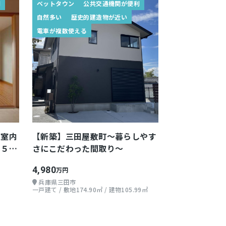
利
ベットタウン
公共交通機関が便利
自然多い
歴史的建造物が近い
電車が複数使える
】室内
【新築】三田屋敷町～暮らしやす
い５階
さにこだわった間取り～
4,980
万円
兵庫県三田市
一戸建て / 敷地174.90㎡ / 建物105.99㎡