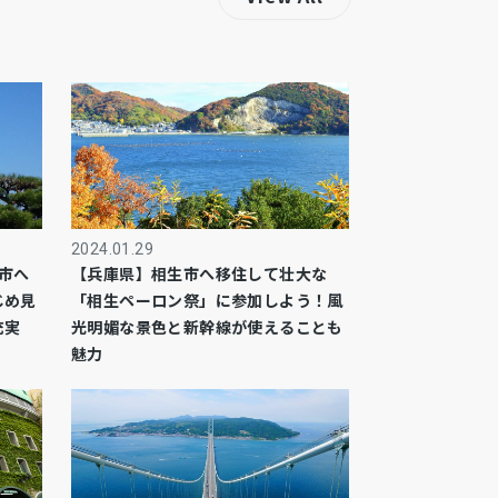
2024.01.29
市へ
【兵庫県】相生市へ移住して壮大な
じめ見
「相生ペーロン祭」に参加しよう！風
充実
光明媚な景色と新幹線が使えることも
魅力