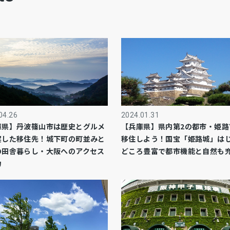
04.26
2024.01.31
庫県】丹波篠山市は歴史とグルメ
【兵庫県】県内第2の都市・姫路
実した移住先！城下町の町並みと
移住しよう！国宝「姫路城」は
の田舎暮らし・大阪へのアクセス
どころ豊富で都市機能と自然も
力