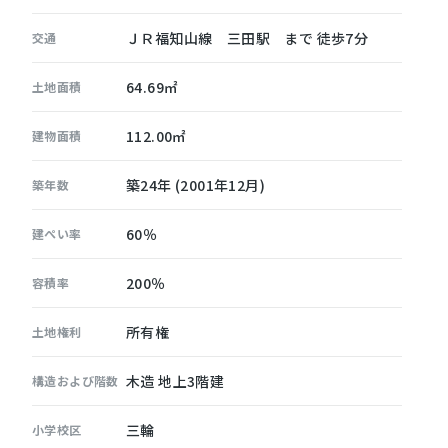
ＪＲ福知山線 三田駅 まで 徒歩7分
交通
64.69㎡
土地面積
112.00㎡
建物面積
築24年 (2001年12月)
築年数
60％
建ぺい率
200％
容積率
所有権
土地権利
木造 地上3階建
構造および階数
三輪
小学校区