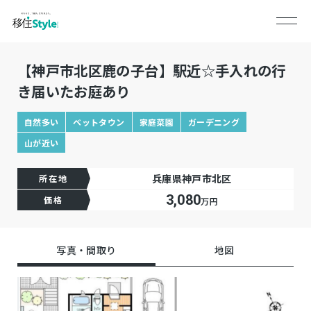
【神戸市北区鹿の子台】駅近☆手入れの行
き届いたお庭あり
自然多い
ベットタウン
家庭菜園
ガーデニング
山が近い
兵庫県神戸市北区
所在地
3,080
価格
万円
写真・間取り
地図