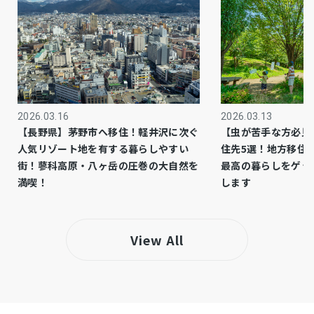
市街化区域
都市計画
1種低層
用途地域
側溝、システムキッチン、食器洗浄乾燥機、追
設備・条件
い焚き、ウォークインクローゼット、1BOX駐
車可、トイレ２箇所、住友林業施工、駅近、カ
2026.03.16
2026.03.13
【長野県】茅野市へ移住！軽井沢に次ぐ
【虫が苦手な方必見
ーポート
人気リゾート地を有する暮らしやすい
住先5選！地方移住
街！蓼科高原・八ヶ岳の圧巻の大自然を
最高の暮らしをゲッ
◆セカンドハウスの利用で定期的なメンテナン
備考
満喫！
します
スもされ、程度良好です ◆水道：
150mm→20mm（メーター20mm）・下水
250mm→150mm
View All
ガス：80mm→30mm ◆売主は契約不適合責
任を負いません ◆シロアリ防除施工保証書有
り（2028年までのもの） ◆近年に給湯器交
換、外壁塗装工事済み