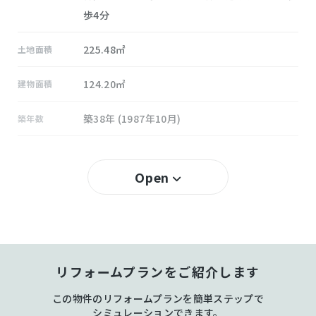
歩4分
225.48㎡
土地面積
124.20㎡
建物面積
築38年 (1987年10月)
築年数
40％
建ぺい率
Open
80％
容積率
所有権
土地権利
木造 スレート葺 地上2階建
構造および階数
リフォームプランをご紹介します
鹿の子台
小学校区
この物件のリフォームプランを簡単ステップで
シミュレーションできます。