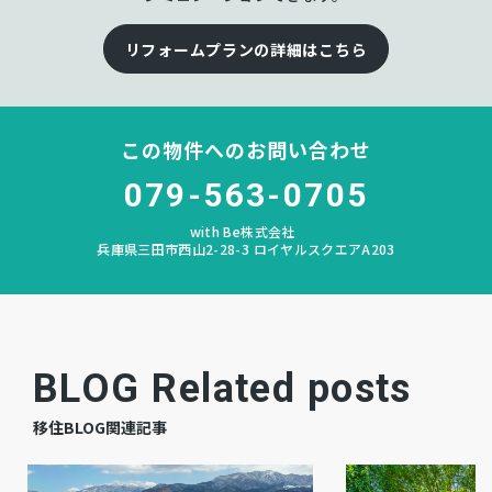
北神戸
中学校区
リフォームプランの詳細はこちら
なし
私道負担
宅地
地目
この物件へのお問い合わせ
空
現況
079-563-0705
即時
引渡時期
with Be株式会社
兵庫県三田市西山2-28-3 ロイヤルスクエアA203
有
駐車場
公共
上水道
BLOG Related posts
公共
下水道
移住BLOG関連記事
都市ガス
ガス