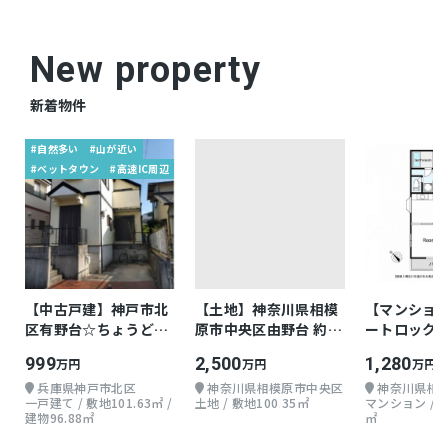
仲介
取引態様
New property
新着物件
#自然多い
#山が近い
#ベットタウン
#高速IC周辺
【中古戸建】神戸市北
【土地】神奈川県相模
【マンション】
区有野台☆ちょうどよ
原市中央区由野台 約
ートロック
い戸建て
30.35坪
999
2,500
1,280
万円
万円
万円
兵庫県神戸市北区
神奈川県相模原市中央区
神奈川県相
一戸建て / 敷地101.63㎡ /
土地 / 敷地100.35㎡
マンション / 
建物96.88㎡
㎡