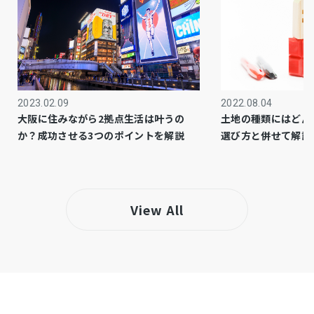
公共
上水道
公共
下水道
都市ガス
ガス
2023.02.09
2022.08.04
大阪に住みながら2拠点生活は叶うの
土地の種類にはどん
市街化区域
都市計画
か？成功させる3つのポイントを解説
選び方と併せて解説
1種住居
用途地域
システムキッチン、カウンターキッチン、洗浄
設備・条件
View All
便座、浴室乾燥機、追い焚き、ウォークインク
ローゼット、モニタ付インターホン、ペット
可、1BOX駐車可、床下収納、トイレ２箇所
〇新築 戸建て
備考
〇6項目最高等級です