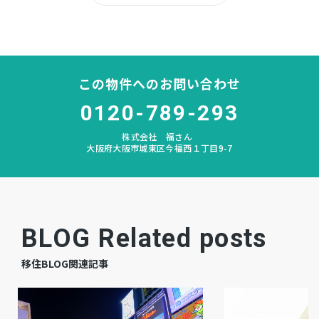
所有権
土地権利
木造 地上3階建
構造および階数
この物件へのお問い合わせ
みどり
小学校区
0120-789-293
株式会社 福さん
緑
中学校区
大阪府大阪市城東区今福西１丁目9-7
－
私道負担
宅地
地目
BLOG Related posts
－
現況
移住BLOG関連記事
相談
引渡時期
－
駐車場