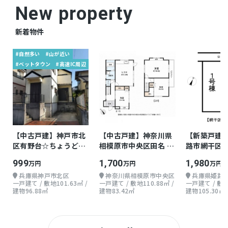
New property
〇フラット35S利用可
〇車庫
新着物件
〇ウォークインクローゼット３箇所その他 収
#自然多い
#山が近い
納豊富
#ベットタウン
#高速IC周辺
〇約２０帖のLDK
〇人気のカウンターキッチン
〇周辺環境充実生活至便
★鶴見緑地すぐ！★
ぜひご案内下さい！
【中古戸建】神戸市北
【中古戸建】神奈川県
【新築戸建
区有野台☆ちょうどよ
相模原市中央区田名 木
路市網干区余
仲介
取引態様
い戸建て
造 地上2階 3LDK
地上2階 4LD
999
1,700
1,980
万円
万円
万円
兵庫県神戸市北区
神奈川県相模原市中央区
兵庫県姫路
一戸建て / 敷地101.63㎡ /
一戸建て / 敷地110.88㎡ /
一戸建て / 敷地1
建物96.88㎡
建物83.42㎡
建物105.30㎡