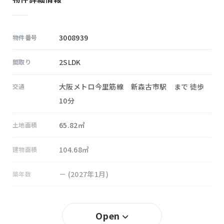
3008939
物件番号
2SLDK
間取り
大阪メトロ今里筋線 新森古市駅 まで 徒歩
交通
10分
65.82㎡
土地面積
104.68㎡
建物面積
－ (2027年1月)
築年数
80％
建ぺい率
Open
200％
容積率