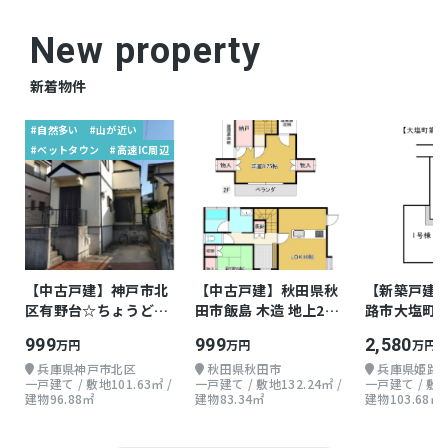
New property
新着物件
#自然多い
#山が近い
#ベットタウン
#高速IC周辺
【中古戸建】神戸市北
【中古戸建】秋田県秋
【新築戸建
区有野台☆ちょうどよ
田市飯島 木造 地上2階
路市大塩町 
い戸建て
2LDK
階 4LDKLDK
999
999
2,580
万円
万円
万円
兵庫県神戸市北区
秋田県秋田市
兵庫県姫路
一戸建て / 敷地101.63㎡ /
一戸建て / 敷地132.24㎡ /
一戸建て / 敷地1
建物96.88㎡
建物83.34㎡
建物103.68㎡