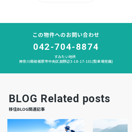
田名
中学校区
－
私道負担
この物件へのお問い合わせ
なし
建築条件
042-704-8874
すみたい地所
宅地
地目
神奈川県相模原市中央区淵野辺3-18-17-101(駐車場完備)
上物有更地渡し可
現況
相談
引渡時期
BLOG Related posts
公共
上水道
移住BLOG関連記事
公共
下水道
プロパン個別
ガス