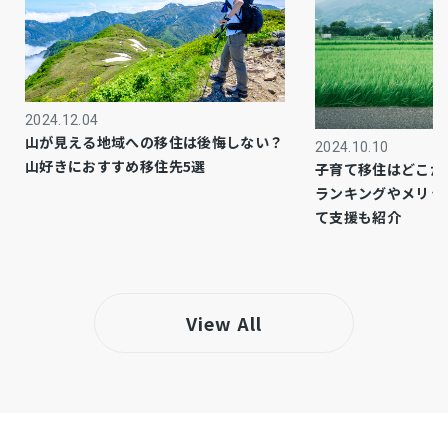
市街化区域
都市計画
工業
用途地域
2024.12.04
－
設備・条件
山が見える地域への移住は後悔しない？
2024.10.10
山好きにおすすめ移住先5選
子育て移住はどこが
・都市ガス本管は、北側道路の本地付近まで敷設
備考
ランキングやメリッ
有り、引込無料。
て支援も紹介
・既存建物概要…木造瓦・亜鉛メッキ鋼板葺2階
建 延床面積74.51㎡（22.53坪）
View All
昭和54年3月築（増築未登記部分有）
仲介
取引態様