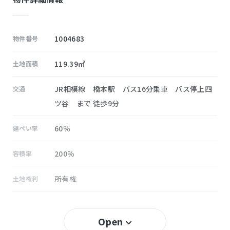
1004683
物件番号
119.39㎡
土地面積
JR相模線 橋本駅 バス16分乗車 バス停上四
交通
ツ谷 まで 徒歩9分
60％
建ぺい率
200％
容積率
所有権
土地権利
無し
セットバック
Open
田名北
小学校区