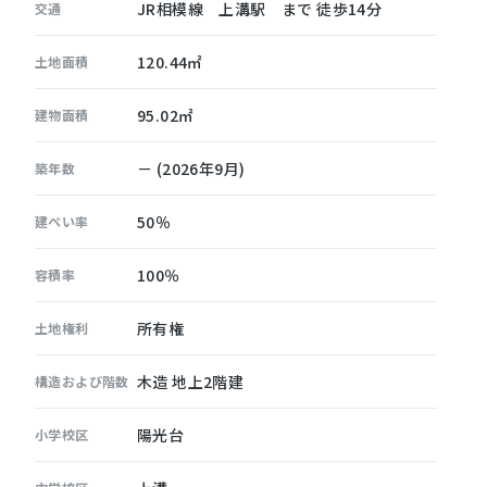
JR相模線 上溝駅 まで 徒歩14分
交通
120.44㎡
土地面積
95.02㎡
建物面積
－ (2026年9月)
築年数
50％
建ぺい率
100％
容積率
所有権
土地権利
木造 地上2階建
構造および階数
陽光台
小学校区