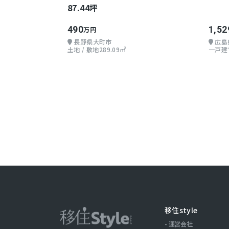
87.44坪
490
1,52
万円
長野県大町市
広島
土地 / 敷地289.09㎡
一戸建て
移住style
運営会社