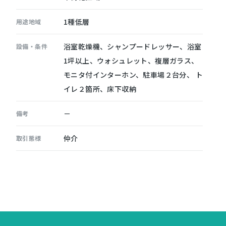
1種低層
用途地域
浴室乾燥機、シャンプードレッサー、浴室
設備・条件
1坪以上、ウォシュレット、複層ガラス、
モニタ付インターホン、駐車場２台分、 ト
イレ２箇所、床下収納
－
備考
仲介
取引態様