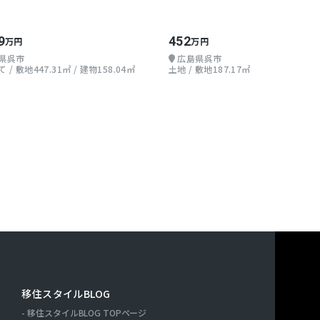
9
452
万円
万円
県呉市
広島県呉市
 / 敷地447.31㎡ / 建物158.04㎡
土地 / 敷地187.17㎡
移住スタイルBLOG
移住スタイルBLOG TOPページ