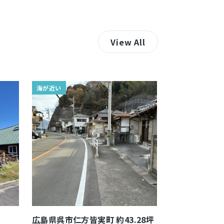
View All
海が近い
広島県呉市仁方皆実町 約43.28坪