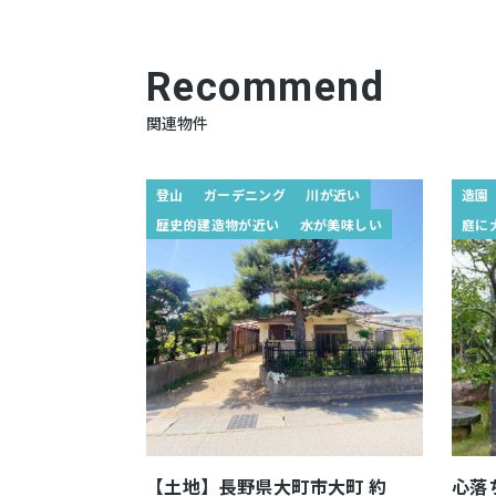
Recommend
関連物件
登山
ガーデニング
川が近い
造園
歴史的建造物が近い
水が美味しい
庭に
【土地】長野県大町市大町 約
心落