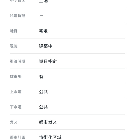
上溝
中学校区
－
私道負担
宅地
地目
建築中
現況
期日指定
引渡時期
有
駐車場
公共
上水道
公共
下水道
都市ガス
ガス
市街化区域
都市計画