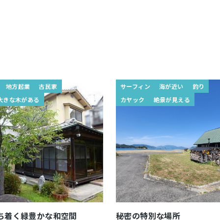
地方起業
古民家
サーフィン
海が近い
釣り
大きな木がある
カヤック
絶景が見える
ち着く緑豊かな和空間
秘密の特別な場所