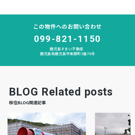
－
構造および階数
この物件へのお問い合わせ
原良
小学校区
099-821-1150
城西
中学校区
鹿児島すまい不動産
鹿児島県鹿児島市東開町3番76号
－
私道負担
宅地
地目
建築中
現況
BLOG Related posts
予定
引渡時期
移住BLOG関連記事
有
駐車場
公共
上水道