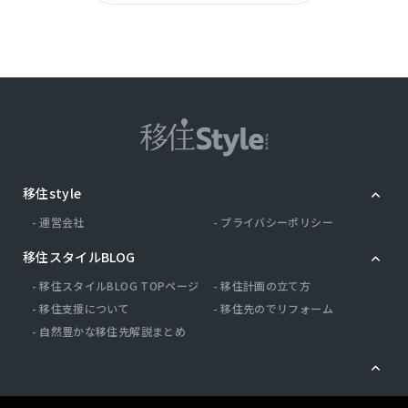
【設備・特記事項備考】耐震構造・全居室収
納・フラット35・S適合証明書・建築確認完了
検査済証・BELS/省エネ基準適合認定建築物・
新築時・増改築時の設計図書 建築確認:有/NO.
第R08SHC104274号 国土法届出:不要 述べ床面
積:90.91m2/南西
移住style
仲介
取引態様
運営会社
プライバシーポリシー
移住スタイルBLOG
移住スタイルBLOG TOPページ
移住計画の立て方
移住支援について
移住先のでリフォーム
自然豊かな移住先解説まとめ