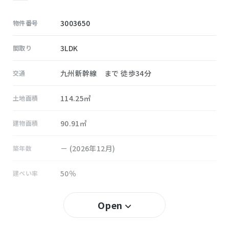
3003650
物件番号
3LDK
間取り
九州新幹線 まで 徒歩34分
交通
114.25㎡
土地面積
90.91㎡
建物面積
－ (2026年12月)
築年数
50％
建ぺい率
80％
容積率
Open
所有権
土地権利