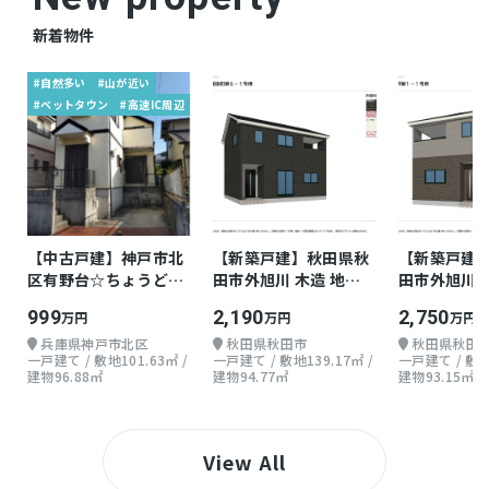
人感センサー付照明、ダウンライト、火災警報
器（報知機）、ウォークスルークローゼット
新着物件
#自然多い
#山が近い
－
備考
#ベットタウン
#高速IC周辺
【物件周辺の生活情報】 ・学校 原良小学校
(1,000m)、城西中学校(1,400m) ・買い物 スー
パー(1,100m)、コンビニ(950m)、ドラッグス
トア(1,200m) ・その他施設 銀行(1,000m)、昭
和幼稚園(1,200m) 施工会社:東証プライム上場
【中古戸建】神戸市北
【新築戸建】秋田県秋
【新築戸建
飯田グループ 一建設株式会社 [物件コー
区有野台☆ちょうどよ
田市外旭川 木造 地上2
田市外旭川 
ド]164002-1110、※月々8万円台の場合、お借
い戸建て
階 3LDK
階 3LDK
999
2,190
2,750
万円
万円
万円
入総額3、498万円、お借入年数は40年、金利
兵庫県神戸市北区
秋田県秋田市
秋田県秋田
一戸建て / 敷地101.63㎡ /
一戸建て / 敷地139.17㎡ /
一戸建て / 敷地1
0.95%で計算しております。※お借入総額に諸
建物96.88㎡
建物94.77㎡
建物93.15㎡
費用は含めておりません。※最低金利が適用で
きない場合もございますので、あらかじめご了
承くださいませ。※本物件はオール電化ではな
View All
く、ガスコンロ及びガス給湯器となります。