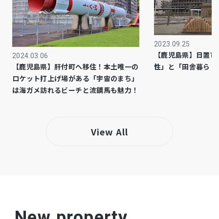
公共
下水道
都市ガス
ガス
2023.09.25
【鹿児島県】日置市
2024.03.06
市街化区域
都市計画
性」と「田舎暮らし
【鹿児島県】肝付町へ移住！本土唯一の
ロケット打上げ場がある「宇宙のまち」
1種低層
用途地域
は海ガメ訪れるビーチと流鏑馬も魅力！
システムキッチン、シャンプードレッサー、洗
設備・条件
浄便座、浴室乾燥機、追い焚き、複層ガラス、
View All
ウォークインクローゼット、駐車場３台分、ト
イレ２箇所、浴室暖房、オートバス、シャワー
付洗面化粧台、温水洗浄便座、浄水器、３口以
上コンロ、グリル、全居室収納、ディンプルキ
ー、ダブルロックドア、シャッター雨戸、省エ
ネ給湯器、全居室フローリング、室内物干し、
New property