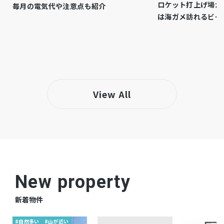
ロケット打上げ場が
毎月の電気代や注意点も紹介
は海ガメ訪れるビー
－
備考
【物件周辺の生活情報】 ・学校 武小学校
(537m)、武中学校(1,326m) ・買い物 スーパー
(962m)、コンビニ(151m) ・その他施設 柳田保
育園(441m) [物件コード]209401-680 【設備・
特記事項備考】排水(その他)・全居室収納・耐
View All
震基準適合証明書 国土法届出:不要 述べ床面
積:52.56m2
仲介
取引態様
New property
新着物件
#自然多い
#山が近い