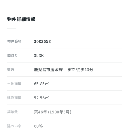
物件詳細情報
3003658
物件番号
3LDK
間取り
鹿児島市唐湊線 まで 徒歩13分
交通
65.85㎡
土地面積
52.56㎡
建物面積
築46年 (1980年3月)
築年数
60％
建ぺい率