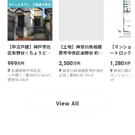
#ベットタウン
#高速IC周辺
【中古戸建】神戸市北
【土地】神奈川県相模
【マンション】
区有野台☆ちょうどよ
原市中央区由野台 約
ートロック
い戸建て
30.35坪
999
2,500
1,280
万円
万円
万円
兵庫県神戸市北区
神奈川県相模原市中央区
神奈川県相
一戸建て / 敷地101.63㎡ /
土地 / 敷地100.35㎡
マンション / 
建物96.88㎡
㎡
View All