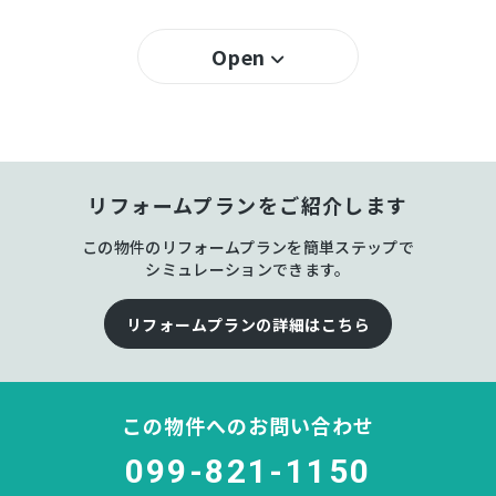
200％
容積率
Open
所有権
土地権利
－
構造および階数
リフォームプランをご紹介します
武
小学校区
この物件のリフォームプランを簡単ステップで
武
中学校区
シミュレーションできます。
－
私道負担
リフォームプランの詳細はこちら
宅地
地目
この物件へのお問い合わせ
空
現況
099-821-1150
予定
引渡時期