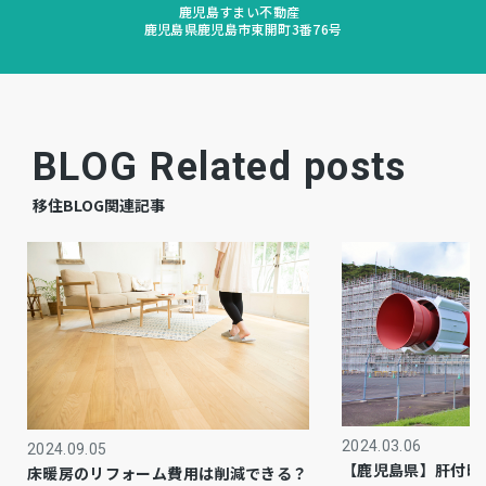
鹿児島すまい不動産
鹿児島県鹿児島市東開町3番76号
有
駐車場
公共
上水道
公共
下水道
BLOG Related posts
都市ガス
ガス
移住BLOG関連記事
市街化区域
都市計画
1種住居
用途地域
側溝、システムキッチン、食器洗浄乾燥機、洗
設備・条件
浄便座、追い焚き、複層ガラス、トイレ２箇
所、オートバス、温水洗浄便座、３口以上コン
ロ、全居室収納、ダブルロックドア、全居室フ
2024.03.06
2024.09.05
【鹿児島県】肝付町
床暖房のリフォーム費用は削減できる？
ローリング、電気