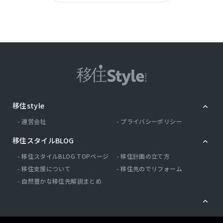
諸費用は含めておりません。※最低金利が適用
できない場合もございますので、予めご了承く
ださいませ。 【設備・特記事項備考】耐震構
造・全居室収納・フラット35・S適合証明書・
建築確認完了検査済証・BELS/省エネ基準適合
認定建築物・新築時・増改築時の設計図書 建築
確認:有/NO.第R08SHC108916号 国土法届出:
移住style
不要 述べ床面積:95.98m2 バルコニー面
運営会社
プライバシーポリシー
積:7.29m2/南東
移住スタイルBLOG
仲介
取引態様
移住スタイルBLOG TOPページ
移住計画の立て方
移住支援について
移住先のでリフォーム
自然豊かな移住先解説まとめ