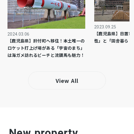
有
駐車場
公共
上水道
2023.09.25
【鹿児島県】日置市
公共
下水道
2024.03.06
性」と「田舎暮らし
【鹿児島県】肝付町へ移住！本土唯一の
ロケット打上げ場がある「宇宙のまち」
－
ガス
は海ガメ訪れるビーチと流鏑馬も魅力！
市街化区域
都市計画
2種中高
用途地域
View All
システムキッチン、カウンターキッチン、IHク
設備・条件
ッキングヒーター、オール電化、シャンプード
レッサー、洗浄便座、浴室乾燥機、追い焚き、
複層ガラス、ウォークインクローゼット、モニ
タ付インターホン、床下収納、トイレ２箇所、
New property