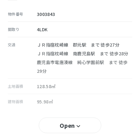
3003843
物件番号
4LDK
間取り
ＪＲ指宿枕崎線 郡元駅 まで 徒歩27分
交通
ＪＲ指宿枕崎線 南鹿児島駅 まで 徒歩28分
鹿児島市電唐湊線 純心学園前駅 まで 徒歩
29分
128.58㎡
土地面積
95.98㎡
建物面積
－ (2026年8月)
築年数
Open
60％
建ぺい率