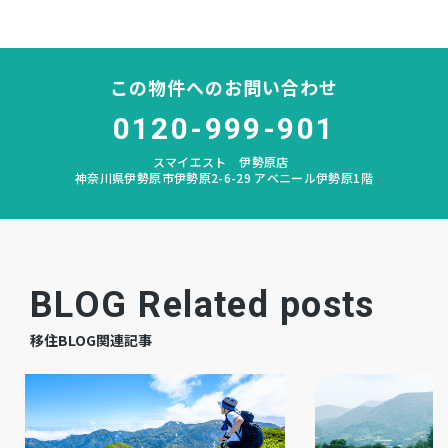
中原
中学校区
－
私道負担
この物件へのお問い合わせ
なし
建築条件
0120-999-901
スマイエスト 伊勢原店
宅地
地目
神奈川県伊勢原市伊勢原2-6-29 アベニール伊勢原1階
更地
現況
相談
引渡時期
BLOG Related posts
公共
上水道
移住BLOG関連記事
公共
下水道
－
ガス