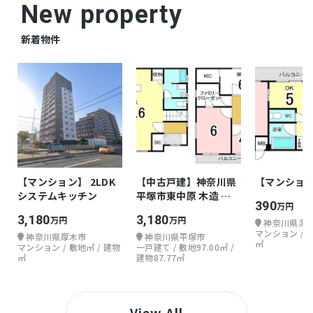
New property
新着物件
【マンション】 2LDK
【中古戸建】神奈川県
【マンション
システムキッチン
平塚市東中原 木造 地
390
万円
上1階 3LDKLDK
3,180
3,180
万円
万円
神奈川県海
マンション / 
神奈川県厚木市
神奈川県平塚市
㎡
マンション / 敷地㎡ / 建物
一戸建て / 敷地97.00㎡ /
㎡
建物87.77㎡
View All