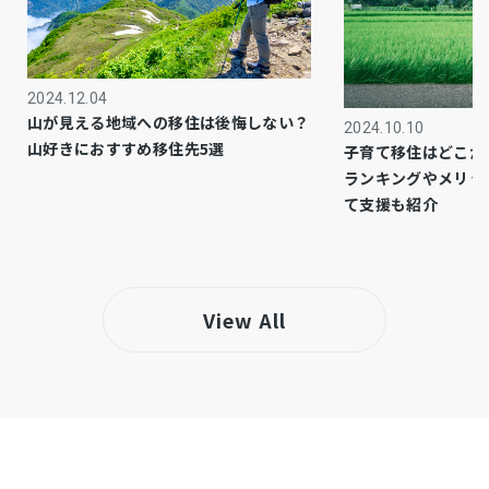
市街化区域
都市計画
1種住居
用途地域
2024.12.04
－
設備・条件
山が見える地域への移住は後悔しない？
2024.10.10
山好きにおすすめ移住先5選
子育て移住はどこが
－
備考
ランキングやメリッ
・しまむらストアー中原御殿店まで徒歩約7分
て支援も紹介
（約550ｍ）
・ヨークフーズ 南原店まで徒歩約7分（約550
ｍ）
View All
・ユーコープ 中原店まで徒歩約12分（約950ｍ）
仲介
取引態様