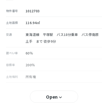
1012703
物件番号
116.94㎡
土地面積
東海道線 平塚駅 バス18分乗車 バス停南原
交通
土手 まで 徒歩9分
60％
建ぺい率
200％
容積率
所有権
土地権利
無し
セットバック
Open
南原
小学校区