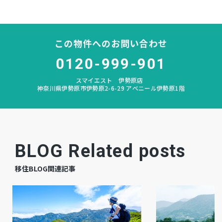
神田
中学校区
－
私道負担
この物件へのお問い合わせ
なし
建築条件
0120-999-901
スマイエスト 伊勢原店
宅地
地目
神奈川県伊勢原市伊勢原2-6-29 アベニール伊勢原1階
更地
現況
相談
引渡時期
BLOG Related posts
公共
上水道
移住BLOG関連記事
公共
下水道
プロパン個別
ガス