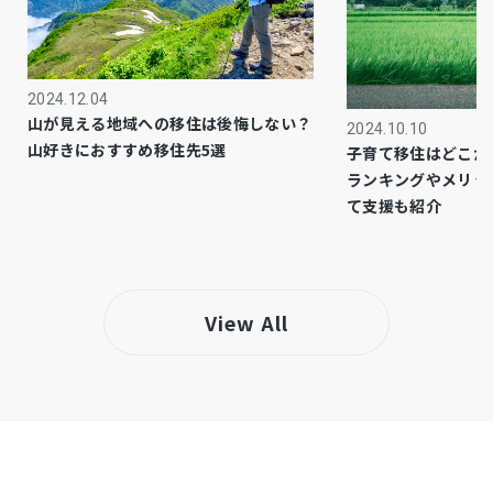
市街化区域
都市計画
1種住居
用途地域
2024.12.04
－
設備・条件
山が見える地域への移住は後悔しない？
2024.10.10
山好きにおすすめ移住先5選
子育て移住はどこが
※図面と現況が異なる場合は現況優先とさせてい
備考
ランキングやメリッ
ただきます
て支援も紹介
・しまむらストアー／徒歩約2分（約110ｍ）
仲介
取引態様
View All