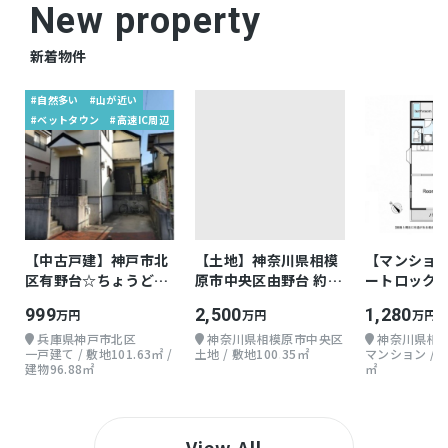
New property
新着物件
#自然多い
#山が近い
#ベットタウン
#高速IC周辺
【中古戸建】神戸市北
【土地】神奈川県相模
【マンション】
区有野台☆ちょうどよ
原市中央区由野台 約
ートロック
い戸建て
30.35坪
999
2,500
1,280
万円
万円
万円
兵庫県神戸市北区
神奈川県相模原市中央区
神奈川県相
一戸建て / 敷地101.63㎡ /
土地 / 敷地100.35㎡
マンション / 
建物96.88㎡
㎡
View All