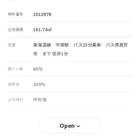
1012976
物件番号
161.74㎡
土地面積
東海道線 平塚駅 バス25分乗車 バス停真芳
交通
寺 まで 徒歩1分
60％
建ぺい率
200％
容積率
所有権
土地権利
無し
セットバック
Open
相模
小学校区