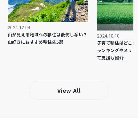
市街化区域
都市計画
1種低層
用途地域
2024.12.04
－
設備・条件
山が見える地域への移住は後悔しない？
2024.10.10
山好きにおすすめ移住先5選
子育て移住はどこが
－
備考
ランキングやメリッ
■そうてつローゼン 厚木林店／徒歩約9分（約
て支援も紹介
700ｍ）
仲介
取引態様
View All