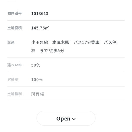
1013613
物件番号
145.76㎡
土地面積
小田急線 本厚木駅 バス17分乗車 バス停
交通
林 まで 徒歩5分
50％
建ぺい率
100％
容積率
所有権
土地権利
無し
セットバック
Open
緑ヶ丘
小学校区