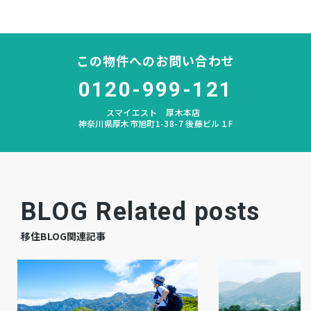
林
中学校区
なし
私道負担
この物件へのお問い合わせ
なし
建築条件
0120-999-121
スマイエスト 厚木本店
宅地
地目
神奈川県厚木市旭町1-38-7 後藤ビル１F
更地
現況
相談
引渡時期
BLOG Related posts
公共
上水道
移住BLOG関連記事
公共
下水道
都市ガス
ガス