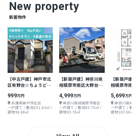
New property
新着物件
#自然多い
#山が近い
#ベットタウン
#高速IC周辺
【中古戸建】神戸市北
【新築戸建】神奈川県
【新築戸建
区有野台☆ちょうどよ
相模原市南区大野台
相模原市南
い戸建て
3LDK
4LDK
999
4,999
5,699
万円
万円
万円
兵庫県神戸市北区
神奈川県相模原市南区
神奈川県相
一戸建て / 敷地101.63㎡ /
一戸建て / 敷地83.75㎡ /
一戸建て / 敷地1
建物96.88㎡
建物83.70㎡
建物103.50㎡
View All