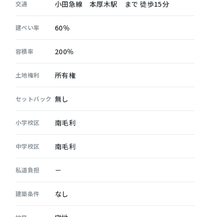
小田急線 本厚木駅 まで 徒歩15分
交通
60％
建ぺい率
200％
容積率
所有権
土地権利
無し
セットバック
南毛利
小学校区
南毛利
中学校区
－
私道負担
なし
建築条件