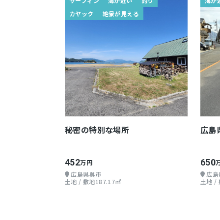
サーフィン
海が近い
釣り
海が
カヤック
絶景が見える
秘密の特別な場所
広島
452
650
万円
広島県呉市
広島
土地 / 敷地187.17㎡
土地 /