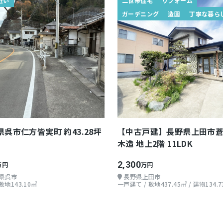
近い
二世帯住宅
リフォーム
ガーデニング
造園
丁寧な暮ら
県呉市仁方皆実町 約43.28坪
【中古戸建】長野県上田市
木造 地上2階 11LDK
2,300
万円
万円
県呉市
長野県上田市
 敷地143.10㎡
一戸建て / 敷地437.45㎡ / 建物134.