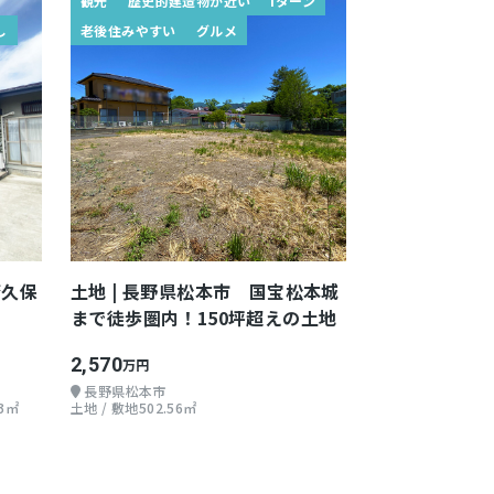
観光
歴史的建造物が近い
iターン
し
老後住みやすい
グルメ
蒼久保
土地 | 長野県松本市 国宝松本城
まで徒歩圏内！150坪超えの土地
2,570
万円
長野県松本市
73㎡
土地 / 敷地502.56㎡