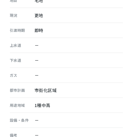
宅地
地目
更地
現況
即時
引渡時期
－
上水道
－
下水道
－
ガス
市街化区域
都市計画
1種中高
用途地域
－
設備・条件
－
備考