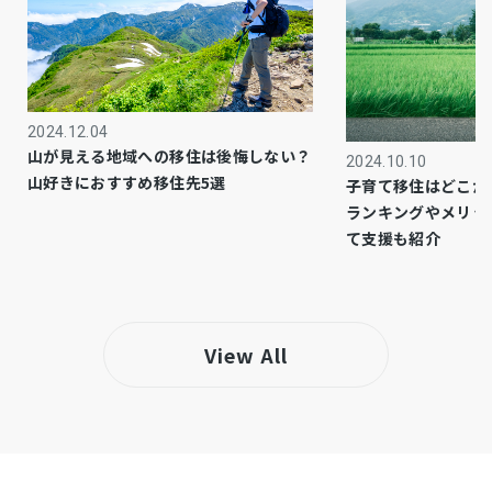
調整区域
都市計画
－
用途地域
2024.12.04
－
設備・条件
山が見える地域への移住は後悔しない？
2024.10.10
山好きにおすすめ移住先5選
子育て移住はどこが
建築基準法43条の許可
備考
ランキングやメリッ
県との事前協議を再度行う必要があります
て支援も紹介
※物件前(西側)の路上駐車はご遠慮下さい!
・ヨークマート 伊勢原店／徒歩約18分（約1400
ｍ）
View All
仲介
取引態様