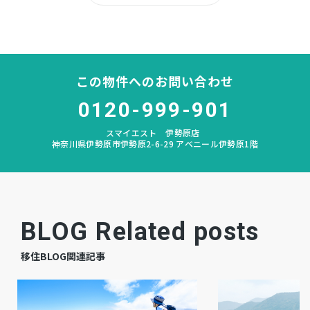
山王
中学校区
－
私道負担
この物件へのお問い合わせ
なし
建築条件
0120-999-901
スマイエスト 伊勢原店
宅地
地目
神奈川県伊勢原市伊勢原2-6-29 アベニール伊勢原1階
更地
現況
相談
引渡時期
BLOG Related posts
公共
上水道
移住BLOG関連記事
浄化槽個別
下水道
プロパン個別
ガス