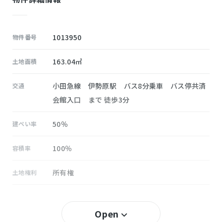
1013950
物件番号
163.04㎡
土地面積
小田急線 伊勢原駅 バス8分乗車 バス停共済
交通
会館入口 まで 徒歩3分
50％
建ぺい率
100％
容積率
所有権
土地権利
無し
セットバック
Open
高部屋
小学校区