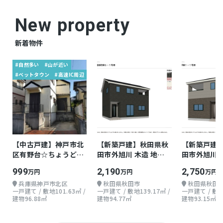
New property
新着物件
#自然多い
#山が近い
#ベットタウン
#高速IC周辺
【中古戸建】神戸市北
【新築戸建】秋田県秋
【新築戸建
区有野台☆ちょうどよ
田市外旭川 木造 地上2
田市外旭川 
い戸建て
階 3LDK
階 3LDK
999
2,190
2,750
万円
万円
万円
兵庫県神戸市北区
秋田県秋田市
秋田県秋田
一戸建て / 敷地101.63㎡ /
一戸建て / 敷地139.17㎡ /
一戸建て / 敷地1
建物96.88㎡
建物94.77㎡
建物93.15㎡