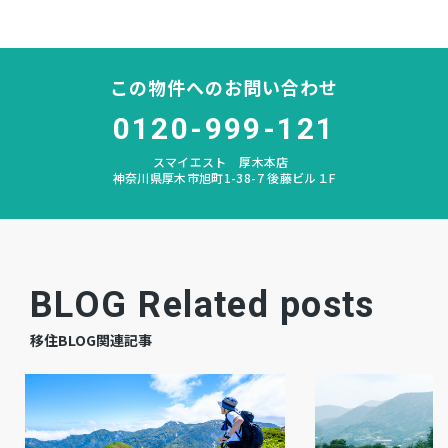
清水
小学校区
睦合東
中学校区
この物件へのお問い合わせ
0120-999-121
－
私道負担
スマイエスト 厚木本店
なし
建築条件
神奈川県厚木市旭町1-38-7 後藤ビル１F
宅地
地目
上物有
現況
BLOG Related posts
相談
引渡時期
移住BLOG関連記事
公共
上水道
公共
下水道