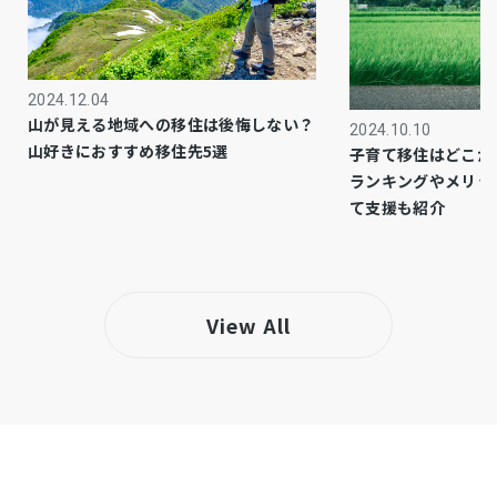
プロパン個別
ガス
市街化区域
都市計画
2024.12.04
山が見える地域への移住は後悔しない？
1種住居
用途地域
2024.10.10
山好きにおすすめ移住先5選
子育て移住はどこが
ランキングやメリッ
－
設備・条件
て支援も紹介
※古家、S42.01築 増築部分未登記あり
備考
・マックスバリュ厚木妻田店／徒歩約9分（約
650ｍ）
View All
・ヨークマート 厚木妻田店／徒歩約13分（約
1000ｍ）
仲介
取引態様