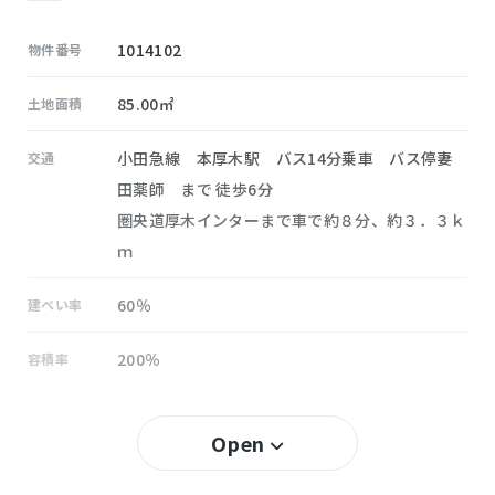
1014102
物件番号
85.00㎡
土地面積
小田急線 本厚木駅 バス14分乗車 バス停妻
交通
田薬師 まで 徒歩6分
圏央道厚木インターまで車で約８分、約３．３ｋ
ｍ
60％
建ぺい率
200％
容積率
所有権
土地権利
Open
無し
セットバック