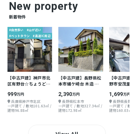
New property
新着物件
#自然多い
#山が近い
#ベットタウン
#高速IC周辺
【中古戸建】神戸市北
【中古戸建】長野県松
【中古戸建
区有野台☆ちょうどよ
本市蟻ケ崎台 木造 地
野市安茂里小
い戸建て
上2階 5LDK
地上2階 5SL
999
2,390
1,699
万円
万円
万円
兵庫県神戸市北区
長野県松本市
長野県長野
一戸建て / 敷地101.63㎡ /
一戸建て / 敷地327.34㎡ /
一戸建て / 敷地2
建物96.88㎡
建物172.98㎡
建物160.03㎡
View All